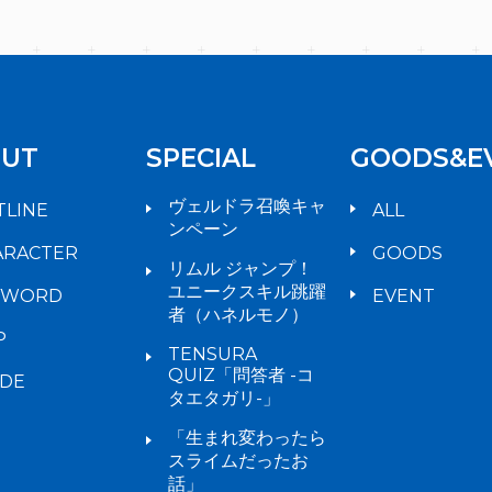
UT
SPECIAL
GOODS&E
ヴェルドラ召喚キャ
TLINE
ALL
ンペーン
ARACTER
GOODS
リムル ジャンプ！
ユニークスキル跳躍
YWORD
EVENT
者（ハネルモノ）
P
TENSURA
QUIZ「問答者 -コ
IDE
タエタガリ-」
「生まれ変わったら
スライムだったお
話」