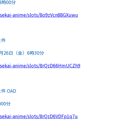
8時00分
/isekai-anime/slots/8o9zVcn88GXuwu
た件
月26日（金）6時30分
s/isekai-anime/slots/8rQzD66HmUCZh9
 OAD
00分
/isekai-anime/slots/8rQzD6VDFp1q7u