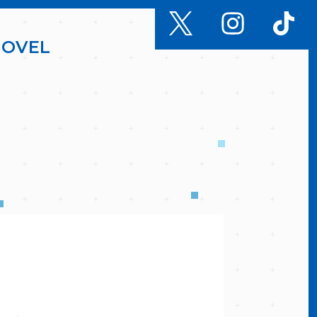
N
O
V
E
L