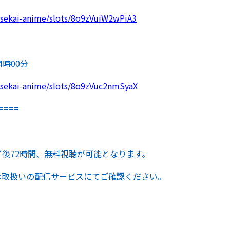
/isekai-anime/slots/8o9zVuiW2wPiA3
4時00分
/isekai-anime/slots/8o9zVuc2nmSyaX
====
後72時間、無料視聴が可能となります。
は取扱いの配信サービスにてご確認ください。