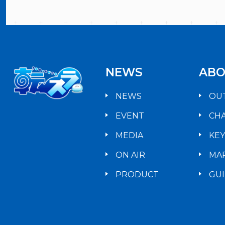
NEWS
ABO
NEWS
OU
EVENT
CH
MEDIA
KE
ON AIR
MA
PRODUCT
GU