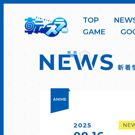
T
O
P
N
E
W
G
A
M
E
G
O
新着
ANIME
2025
NE