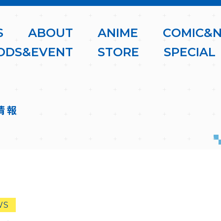
S
A
B
O
U
T
A
N
I
M
E
C
O
M
I
C
&
O
D
S
&
E
V
E
N
T
S
T
O
R
E
S
P
E
C
I
A
L
情報
WS