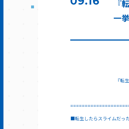
09.16
『転
一
『転
====================
■転生したらスライムだった