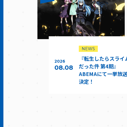
NEWS
『転生したらスライ
2026
だった件 第4期』
08.08
ABEMAにて一挙放
決定！