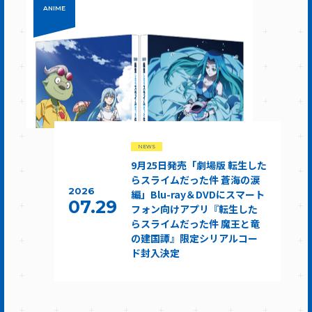
ANIME
NEWS
9月25日発売「劇場版 転生した
らスライムだった件 蒼海の涙
2026
編」Blu-ray＆DVDにスマート
07.29
フォン向けアプリ『転生した
らスライムだった件 魔王と竜
の建国譚』限定シリアルコー
ド封入決定