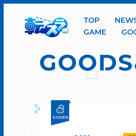
T
O
P
N
E
W
G
A
M
E
G
O
GOODS