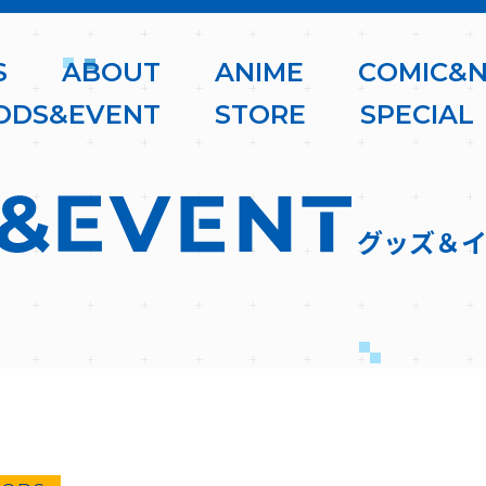
S
A
B
O
U
T
A
N
I
M
E
C
O
M
I
C
&
O
D
S
&
E
V
E
N
T
S
T
O
R
E
S
P
E
C
I
A
L
グッズ＆