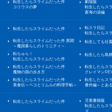
転生したらスライムだった件
劇場版
コリウスの夢
転生したらス
蒼海の涙編
転スラ日記
転生したらスライムだった件
転生したらス
転生したらスライムだった件 異聞
転生しても社
～魔国暮らしのトリニティ～
転ちゅら！
転生したら島
転生したらスライムだった件
転生したらスライムだった件
転生したらス
魔物の国の歩き方
クレイマンREV
転生したらスライムだった件
転生したらス
美食伝～ペコとリムルの料理手帖～
番外編～とあ
児童書籍版
転生したらスライムだった件
転生したらス
ズ