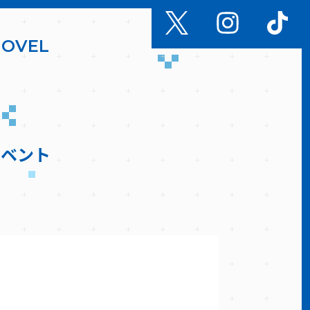
N
O
V
E
L
イベント