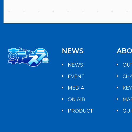
NEWS
ABO
NEWS
OU
EVENT
CH
MEDIA
KE
ON AIR
MA
PRODUCT
GU