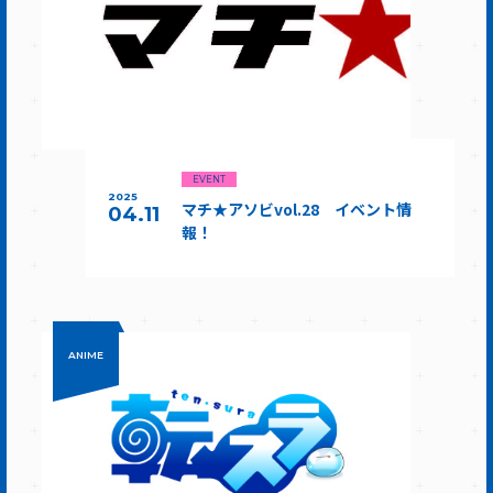
EVENT
2025
マチ★アソビvol.28 イベント情
04.11
報！
ANIME