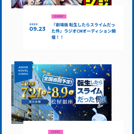
EVENT
『劇場版 転生したらスライムだっ
2022
09.23
た件』ラジオCMオーディション開
催！！
ANIME
NOVEL
COMIC
EVENT