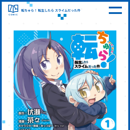
転ちゅら！
転生したら
スライムだった件
COMIC