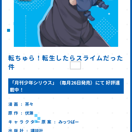
転ちゅら！転生したらスライムだった
件
「月刊少年シリウス」（毎月26日発売）にて 好評連
載中！
漫画
茶々
原作
伏瀬
キャラクター原案
みっつばー
出版社
講談社