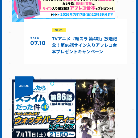
NEWS
TVアニメ『転スラ 第4期』放送記
2026
07.10
念！第86話サイン入りアフレコ台
本プレゼントキャンペーン
ANIME