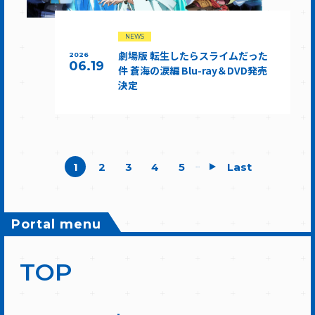
NEWS
劇場版 転生したらスライムだった
2026
06.19
件 蒼海の涙編 Blu-ray＆DVD発売
決定
1
2
3
4
5
Last
...
Portal menu
TOP