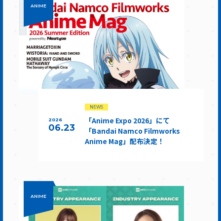
ANIME
NEWS
「Anime Expo 2026」にて
2026
06.23
「Bandai Namco Filmworks
Anime Mag」配布決定！
ANIME