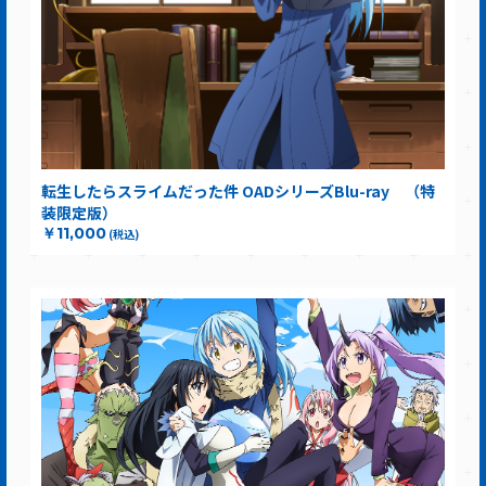
転生したらスライムだった件 OADシリーズBlu-ray （特
装限定版）
￥11,000
(税込)