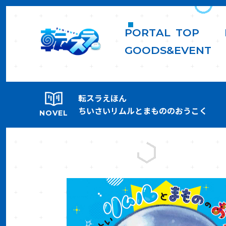
P
O
R
T
A
L
T
O
P
G
O
O
D
S
&
E
V
E
N
T
転スラえほん
ちいさいリムルとまもののおうこく
NOVEL