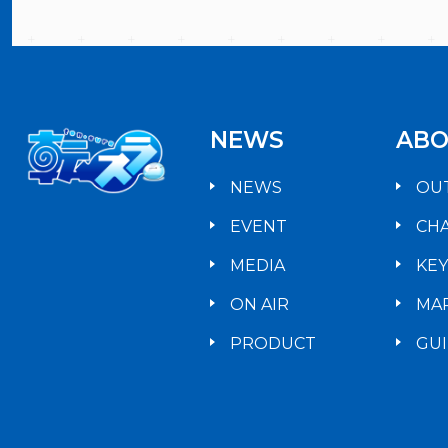
NEWS
ABO
NEWS
OU
EVENT
CH
MEDIA
KE
ON AIR
MA
PRODUCT
GU