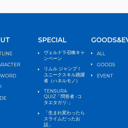
UT
SPECIAL
GOODS&E
ヴェルドラ召喚キャ
TLINE
ALL
ンペーン
ARACTER
GOODS
リムル ジャンプ！
ユニークスキル跳躍
YWORD
EVENT
者（ハネルモノ）
P
TENSURA
QUIZ「問答者 -コ
IDE
タエタガリ-」
「生まれ変わったら
スライムだったお
話」