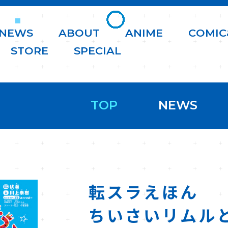
N
E
W
S
A
B
O
U
T
A
N
I
M
E
C
O
M
I
C
S
T
O
R
E
S
P
E
C
I
A
L
TOP
NEWS
転スラえほん
ちいさいリムル