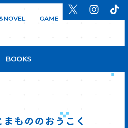
&
N
O
V
E
L
G
A
M
E
BOOKS
とまもののおうこく