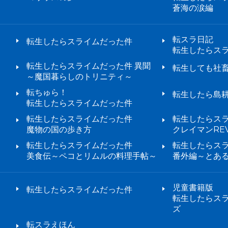
蒼海の涙編
転スラ日記
転生したらスライムだった件
転生したらス
転生したらスライムだった件 異聞
転生しても社
～魔国暮らしのトリニティ～
転ちゅら！
転生したら島
転生したらスライムだった件
転生したらスライムだった件
転生したらス
魔物の国の歩き方
クレイマンREV
転生したらスライムだった件
転生したらス
美食伝～ペコとリムルの料理手帖～
番外編～とあ
児童書籍版
転生したらスライムだった件
転生したらス
ズ
転スラえほん