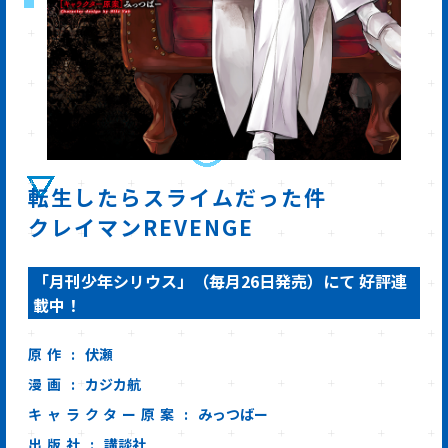
転生したらスライムだった件
クレイマンREVENGE
「月刊少年シリウス」（毎月26日発売）にて 好評連
載中！
原作
伏瀬
漫画
カジカ航
キャラクター原案
みっつばー
出版社
講談社