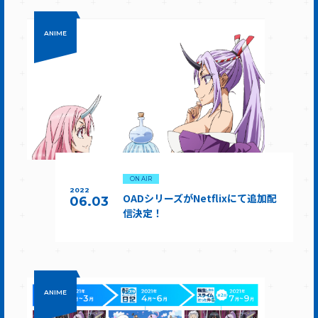
ANIME
ON AIR
2022
OADシリーズがNetflixにて追加配
06.03
信決定！
ANIME