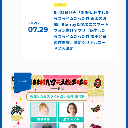
NEWS
9月25日発売「劇場版 転生した
らスライムだった件 蒼海の涙
2026
編」Blu-ray＆DVDにスマート
07.29
フォン向けアプリ『転生した
らスライムだった件 魔王と竜
の建国譚』限定シリアルコー
ド封入決定
ANIME