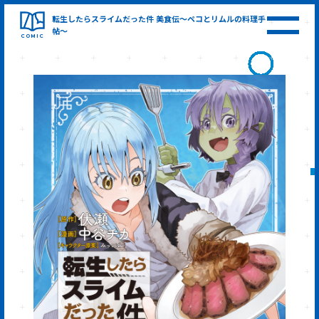
転生したらスライムだった件
美食伝～ペコとリムルの料理手
帖～
COMIC