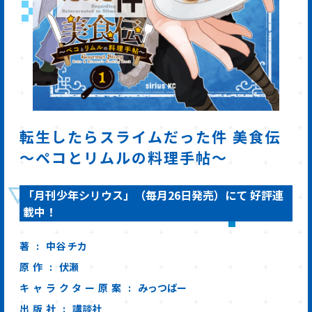
転生したらスライムだった件 美食伝
～ペコとリムルの料理手帖～
「月刊少年シリウス」（毎月26日発売）にて 好評連
載中！
著
中谷 チカ
原作
伏瀬
キャラクター原案
みっつばー
出版社
講談社