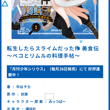
転生したらスライムだった件 美食伝
～ペコとリムルの料理手帖～
「月刊少年シリウス」（毎月26日発売）にて 好評連
載中！
著
中谷 チカ
原作
伏瀬
キャラクター原案
みっつばー
出版社
講談社