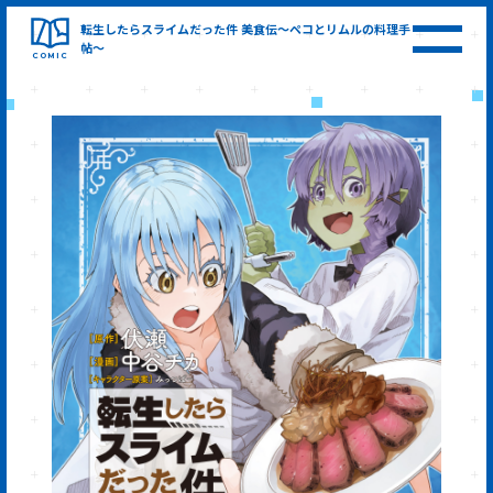
転生したらスライムだった件
美食伝～ペコとリムルの料理手
帖～
COMIC