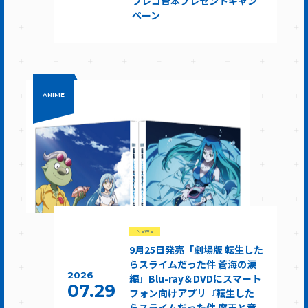
フレコ台本プレゼントキャン
ペーン
ANIME
NEWS
9月25日発売「劇場版 転生した
らスライムだった件 蒼海の涙
2026
編」Blu-ray＆DVDにスマート
07.29
フォン向けアプリ『転生した
らスライムだった件 魔王と竜