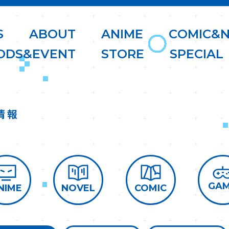
S
A
B
O
U
T
A
N
I
M
E
C
O
M
I
C
&
O
D
S
&
E
V
E
N
T
S
T
O
R
E
S
P
E
C
I
A
L
情報
GA
COMIC
NOVEL
NIME