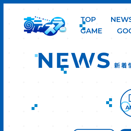
T
O
P
N
E
W
G
A
M
E
G
O
新着
A