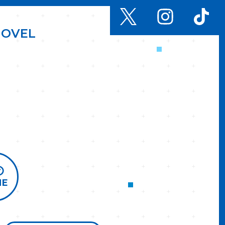
N
O
V
E
L
ME