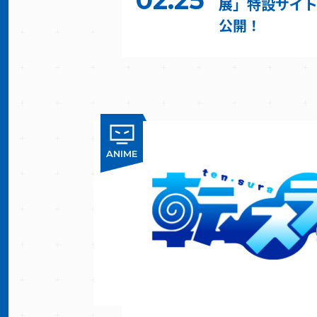
展」特設サイト
公開！
ANIME