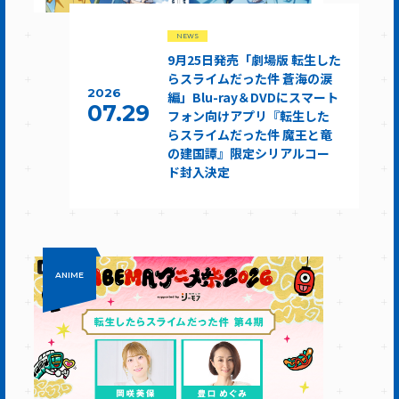
NEWS
9月25日発売「劇場版 転生した
らスライムだった件 蒼海の涙
2026
編」Blu-ray＆DVDにスマート
07.29
フォン向けアプリ『転生した
らスライムだった件 魔王と竜
の建国譚』限定シリアルコー
ド封入決定
ANIME