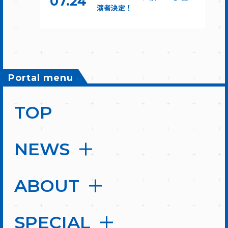
07.24
演者決定！
Portal menu
TOP
NEWS
ABOUT
SPECIAL