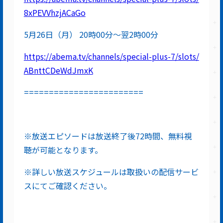
8xPEVVhzjACaGo
5月26日（月） 20時00分〜翌2時00分
https://abema.tv/channels/special-plus-7/slots/
ABnttCDeWdJmxK
========================
※放送エピソードは放送終了後72時間、無料視
聴が可能となります。
※詳しい放送スケジュールは取扱いの配信サービ
スにてご確認ください。