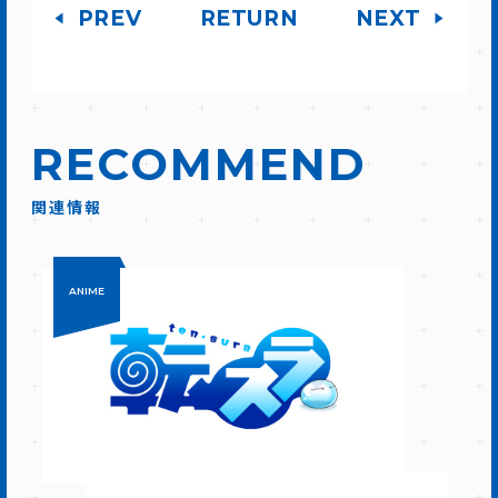
PREV
RETURN
NEXT
RECOMMEND
関連情報
ANIME