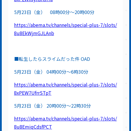
5月23日（金） 08時00分〜20時00分
https://abema.tv/channels/special-plus-7/slots/
8u8EkWjmGJLAnb
■転生したらスライムだった件 OAD
5月23日（金） 04時00分〜6時30分
https://abema.tv/channels/special-plus-7/slots/
8xPEW7UfrrSTpT
5月23日（金） 20時00分〜22時30分
https://abema.tv/channels/special-plus-7/slots/
8u8EmiqCdsfPCT