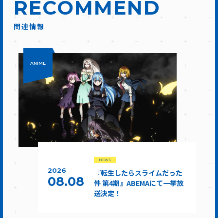
RECOMMEND
関連情報
ANIME
NEWS
2026
『転生したらスライムだった
08.08
件 第4期』ABEMAにて一挙放
送決定！