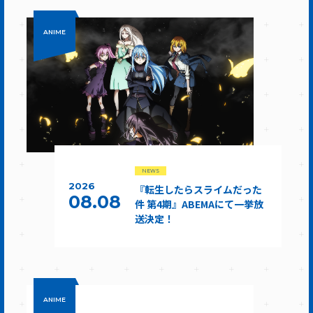
ANIME
NEWS
2026
『転生したらスライムだった
08.08
件 第4期』ABEMAにて一挙放
送決定！
ANIME