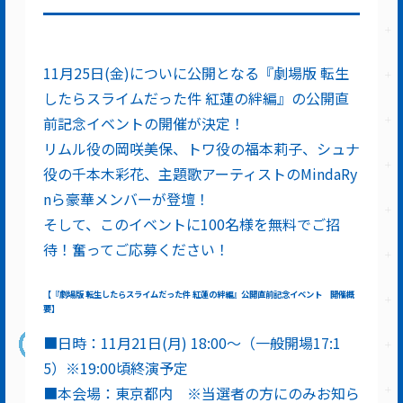
11月25日(金)についに公開となる『劇場版 転生
したらスライムだった件 紅蓮の絆編』の公開直
前記念イベントの開催が決定！
リムル役の岡咲美保、トワ役の福本莉子、シュナ
役の千本木彩花、主題歌アーティストのMindaRy
nら豪華メンバーが登壇！
そして、このイベントに100名様を無料でご招
待！奮ってご応募ください！
【『劇場版 転生したらスライムだった件 紅蓮の絆編』公開直前記念イベント 開催概
要】
■日時：11月21日(月) 18:00～（一般開場17:1
5）※19:00頃終演予定
■本会場：東京都内 ※当選者の方にのみお知ら