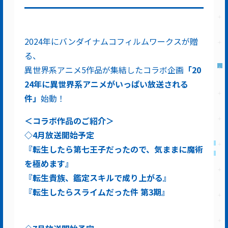
2024年にバンダイナムコフィルムワークスが贈
る、
異世界系アニメ5作品が集結したコラボ企画
「
20
24
年に異世界系アニメがいっぱい放送される
件」
始動！
＜コラボ
作品のご紹介＞
◇
4
月放送開始予定
『
転生したら第七王子だったので、気ままに魔術
を極めます
』
『
転生貴族、鑑定スキルで成り上がる
』
『
転生したらスライムだった件 第
3
期
』