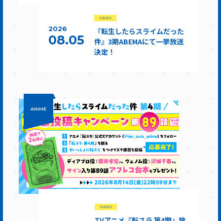
NEWS
2026
『転生したらスライムだった
08.05
件』3期ABEMAにて一挙放送
決定！
ANIME
NEWS
TVアニメ『転スラ 第4期』放