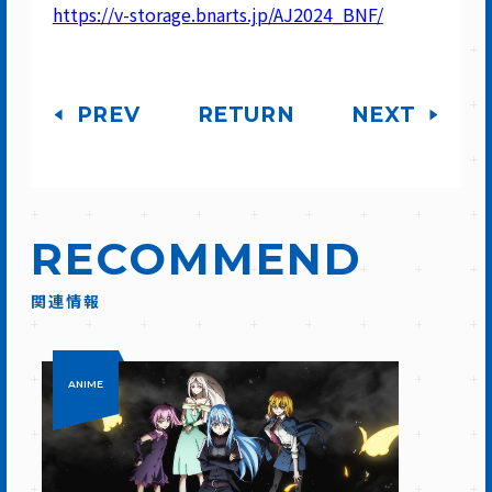
https://v-storage.bnarts.jp/AJ2024_BNF/
PREV
RETURN
NEXT
RECOMMEND
関連情報
ANIME