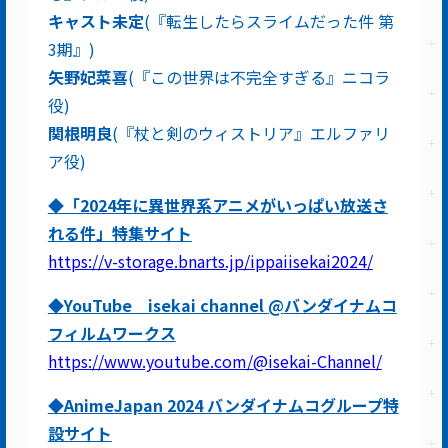
キャスト未定
(『転生したらスライムだった件 第
3期』)
矢野妃菜喜
(『この世界は不完全すぎる』ニコラ
役)
関根明良
(『杖と剣のウィストリア』エルファリ
ア役)
◆「2024年に異世界系アニメがいっぱい放送さ
れる件」特集サイト
https://v-storage.bnarts.jp/ippaiisekai2024/
◆
YouTube
isekai channel
@
バンダイナムコ
フィルムワークス
https://www.youtube.com/@isekai-Channel/
◆AnimeJapan 2024 バンダイナムコグループ特
設サイト