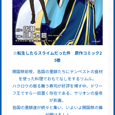
☆転生したらスライムだった件 原作コミック2
5巻
開国祭前夜、各国の重鎮たちにテンペストの食材
を使った料理でおもてなしをするリムル。
ハクロウの振る舞う寿司が好評を博す中、ドワー
フ王ですら一目置く存在である、サリオンの皇帝
が到着。
各国の重鎮達が続々と集い、いよいよ開国祭の幕
が開ける！！