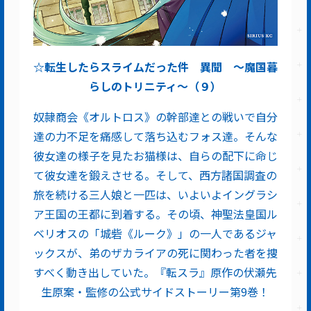
☆転生したらスライムだった件 異聞 ～魔国暮
らしのトリニティ～（９）
奴隷商会《オルトロス》の幹部達との戦いで自分
達の力不足を痛感して落ち込むフォス達。そんな
彼女達の様子を見たお猫様は、自らの配下に命じ
て彼女達を鍛えさせる。そして、西方諸国調査の
旅を続ける三人娘と一匹は、いよいよイングラシ
ア王国の王都に到着する。その頃、神聖法皇国ル
ベリオスの「城砦《ルーク》」の一人であるジャ
ックスが、弟のザカライアの死に関わった者を捜
すべく動き出していた。『転スラ』原作の伏瀬先
生原案・監修の公式サイドストーリー第9巻！