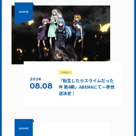
ANIME
NEWS
2026
『転生したらスライムだった
08.08
件 第4期』ABEMAにて一挙放
送決定！
ANIME