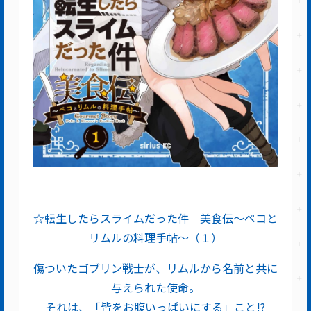
☆転生したらスライムだった件 美食伝～ペコと
リムルの料理手帖～（１）
傷ついたゴブリン戦士が、リムルから名前と共に
与えられた使命。
それは、「皆をお腹いっぱいにする」こと!?