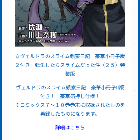
☆ヴェルドラのスライム観察日記 豪華小冊子版
２付き 転生したらスライムだった件（２５）特
装版
ヴェルドラのスライム観察日記 豪華小冊子II版
付き！ 豪華箔押し仕様！
※コミックス７～１０巻巻末に収録されたものを
再録したものになります。
詳細はこちら