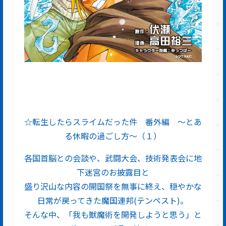
☆転生したらスライムだった件 番外編 ～とあ
る休暇の過ごし方～（１）
各国首脳との会談や、武闘大会、技術発表会に地
下迷宮のお披露目と
盛り沢山な内容の開国祭を無事に終え、穏やかな
日常が戻ってきた魔国連邦(テンペスト)。
そんな中、「我も獣魔術を開発しようと思う」と