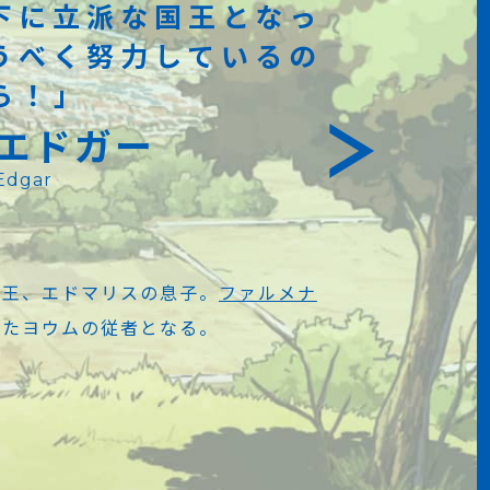
下に立派な国王となっ
うべく努力しているの
ら！」
エドガー
Edgar
ス王、エドマリスの息子。
ファルメナ
ったヨウムの従者となる。