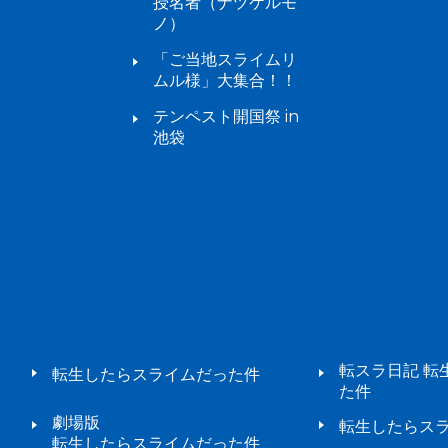
授名者（ナヅケルモ
ノ）
「ご当地スライムリ
ムル様」大集合！！
テンペスト開国祭 in
池袋
転スラ日記 転
転生したらスライムだった件
た件
劇場版
転生したらスラ
転生したらスライムだった件