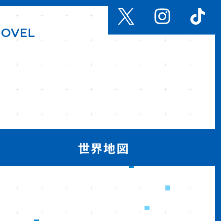
N
O
V
E
L
世界地図