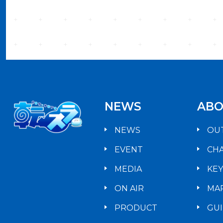
NEWS
ABO
NEWS
OU
EVENT
CH
MEDIA
KE
ON AIR
MA
PRODUCT
GU