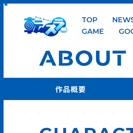
T
O
P
N
E
W
G
A
M
E
G
O
作品概要