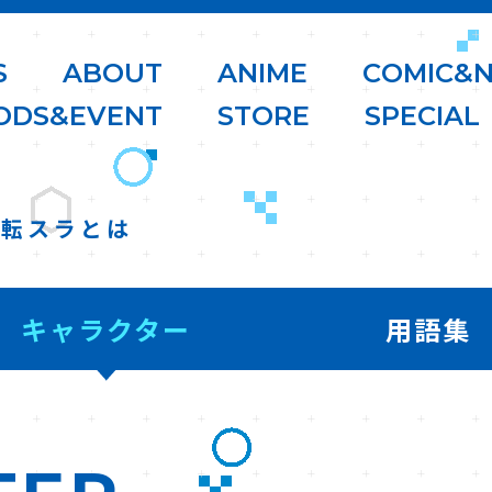
S
A
B
O
U
T
A
N
I
M
E
C
O
M
I
C
&
O
D
S
&
E
V
E
N
T
S
T
O
R
E
S
P
E
C
I
A
L
転スラとは
キャラクター
用語集