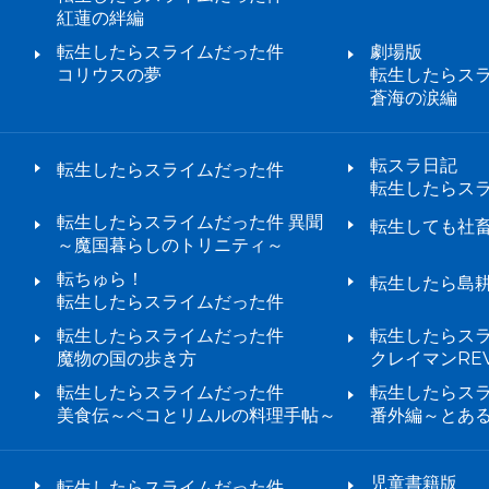
紅蓮の絆編
転生したらスライムだった件
劇場版
コリウスの夢
転生したらス
蒼海の涙編
転スラ日記
転生したらスライムだった件
転生したらス
転生したらスライムだった件 異聞
転生しても社
～魔国暮らしのトリニティ～
転ちゅら！
転生したら島
転生したらスライムだった件
転生したらスライムだった件
転生したらス
魔物の国の歩き方
クレイマンREV
転生したらスライムだった件
転生したらス
美食伝～ペコとリムルの料理手帖～
番外編～とあ
児童書籍版
転生したらスライムだった件