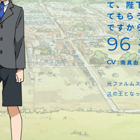
て、陛
てもら
ですか
96
CV
南真由
元ファルム
ス
の王とな