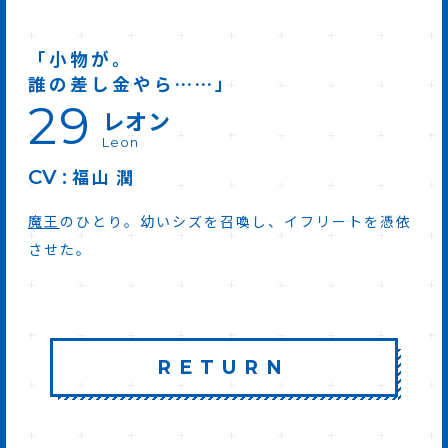
「小物が。
誰の差し金やら……」
29
レオン
Leon
福山 潤
CV
魔王
のひとり。幼いシズを召喚し、イフリートを憑依
させた。
RETURN