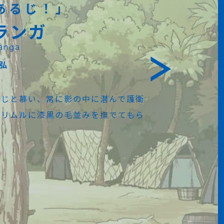
あるじ！」
ランガ
anga
弘
るじと慕い、常に影の中に潜んで護衛
。リムルに漆黒の毛並みを撫でてもら
。