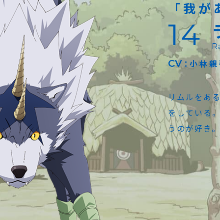
「我が
14
R
CV
小林親
リムルをあ
をしている
うのが好き