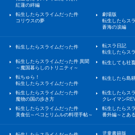
紅蓮の絆編
転生したらスライムだった件
劇場版
コリウスの夢
転生したらス
蒼海の涙編
転スラ日記
転生したらスライムだった件
転生したらス
転生したらスライムだった件 異聞
転生しても社
～魔国暮らしのトリニティ～
転ちゅら！
転生したら島
転生したらスライムだった件
転生したらスライムだった件
転生したらス
魔物の国の歩き方
クレイマンREV
転生したらスライムだった件
転生したらス
美食伝～ペコとリムルの料理手帖～
番外編～とあ
児童書籍版
転生したらスライムだった件