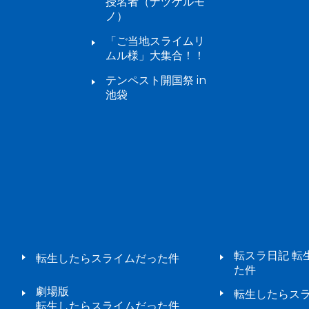
授名者（ナヅケルモ
ノ）
「ご当地スライムリ
ムル様」大集合！！
テンペスト開国祭 in
池袋
転スラ日記 転
転生したらスライムだった件
た件
劇場版
転生したらスラ
転生したらスライムだった件