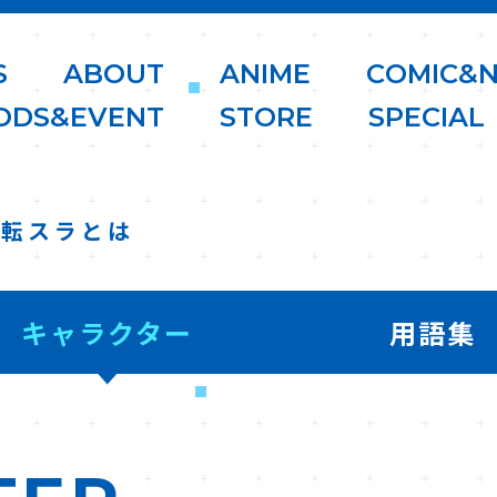
S
A
B
O
U
T
A
N
I
M
E
C
O
M
I
C
&
O
D
S
&
E
V
E
N
T
S
T
O
R
E
S
P
E
C
I
A
L
転スラとは
キャラクター
用語集