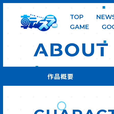
T
O
P
N
E
W
G
A
M
E
G
O
作品概要