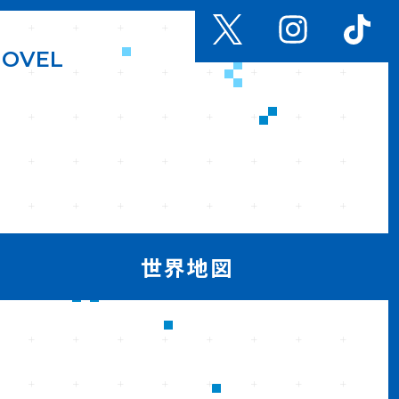
N
O
V
E
L
世界地図