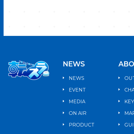
NEWS
ABO
NEWS
OU
EVENT
CH
MEDIA
KE
ON AIR
MA
PRODUCT
GU