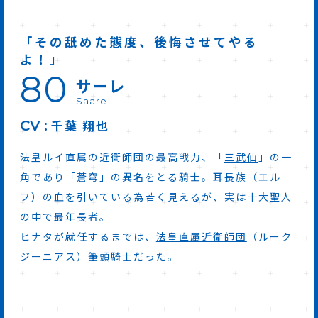
「その舐めた態度、後悔させてやる
よ！」
80
サーレ
Saare
千葉 翔也
CV
法皇ルイ直属の近衛師団の最高戦力、「
三武仙
」の一
角であり「蒼穹」の異名をとる騎士。耳長族（
エル
フ
）の血を引いている為若く見えるが、実は十大聖人
の中で最年長者。
ヒナタが就任するまでは、
法皇直属近衛師団
（ルーク
ジーニアス）筆頭騎士だった。