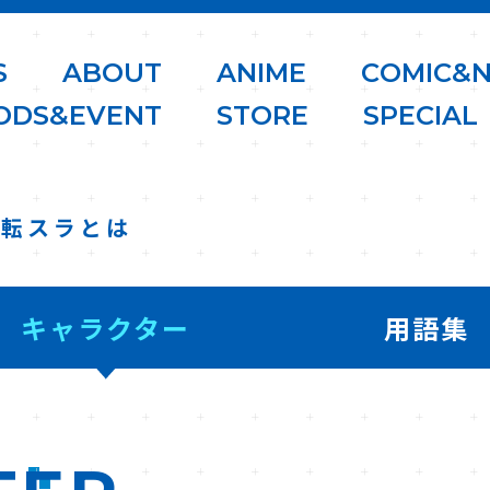
S
A
B
O
U
T
A
N
I
M
E
C
O
M
I
C
&
O
D
S
&
E
V
E
N
T
S
T
O
R
E
S
P
E
C
I
A
L
転スラとは
キャラクター
用語集