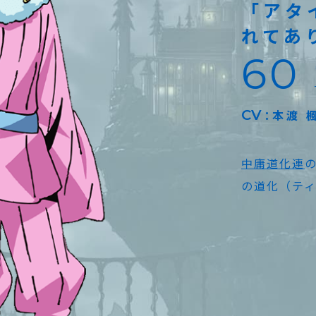
「アタ
れてあ
60
CV
本渡 
中庸道化連
の道化（テ