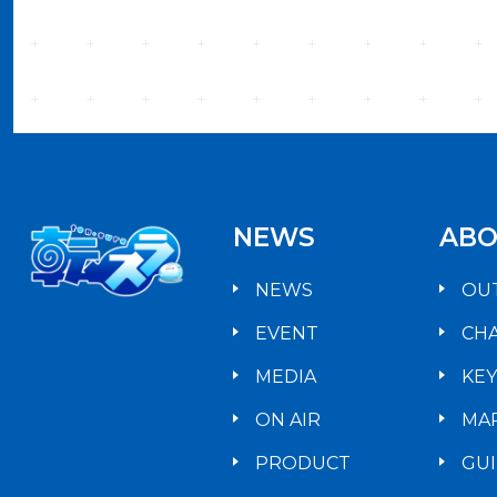
NEWS
ABO
NEWS
OU
EVENT
CH
MEDIA
KE
ON AIR
MA
PRODUCT
GU