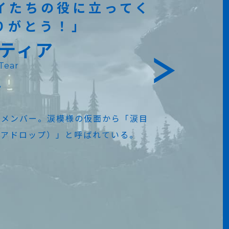
イたちの役に立ってく
りがとう！」
ティア
Tear
楓
のメンバー。涙模様の仮面から「涙目
ィアドロップ）」と呼ばれている。