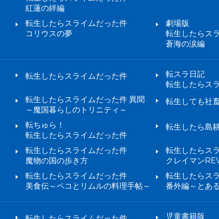
紅蓮の絆編
転生したらスライムだった件
劇場版
コリウスの夢
転生したらス
蒼海の涙編
転スラ日記
転生したらスライムだった件
転生したらス
転生したらスライムだった件 異聞
転生しても社
～魔国暮らしのトリニティ～
転ちゅら！
転生したら島
転生したらスライムだった件
転生したらスライムだった件
転生したらス
魔物の国の歩き方
クレイマンREV
転生したらスライムだった件
転生したらス
美食伝～ペコとリムルの料理手帖～
番外編～とあ
児童書籍版
転生したらスライムだった件