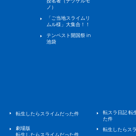
授名者（ナヅケルモ
ノ）
「ご当地スライムリ
ムル様」大集合！！
テンペスト開国祭 in
池袋
転スラ日記 転
転生したらスライムだった件
た件
劇場版
転生したらスラ
転生したらスライムだった件