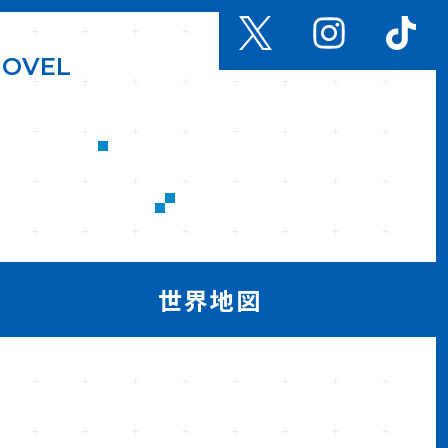
N
O
V
E
L
世界地図