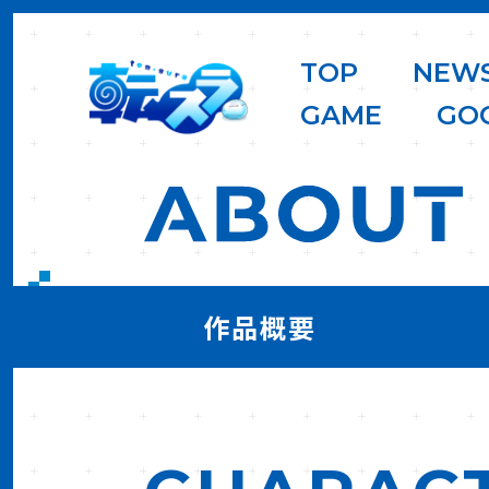
T
O
P
N
E
W
G
A
M
E
G
O
作品概要