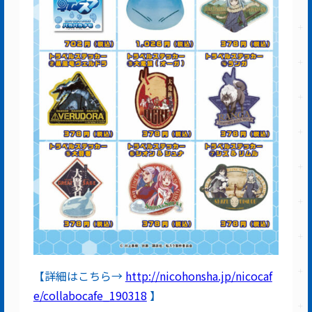
【詳細はこちら→
http://nicohonsha.jp/nicocaf
e/collabocafe_190318
】