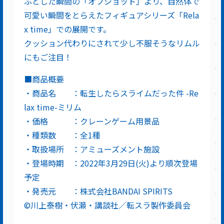
ふとした瞬間の「オフショット」より、自然体で
可愛い瞬間をとらえたフィギュアシリーズ「Rela
x time」での展開です。
クッション代わりにされて少し不服そうなリムル
にもご注目！
■商品概要
・商品名 ：転生したらスライムだった件 -Re
lax time-ミリム
・価格 ：クレーンゲーム用景品
・種類数 ：全1種
・取扱場所 ：アミューズメント施設
・登場時期 ：2022年3月29日(火)より順次登場
予定
・発売元 ：株式会社BANDAI SPIRITS
©川上泰樹・伏瀬・講談社／転スラ製作委員会