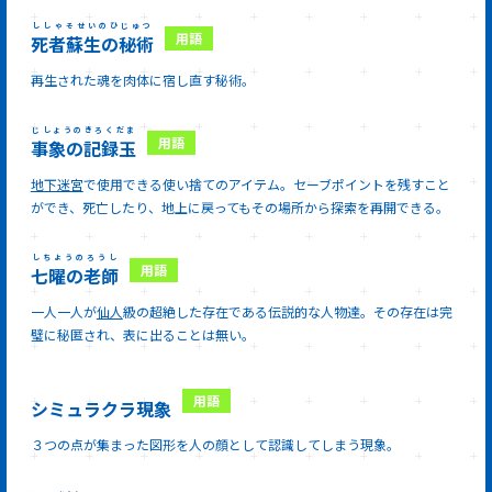
ししゃそせいのひじゅつ
死者蘇生の秘術
再生された魂を肉体に宿し直す秘術。
じしょうのきろくだま
事象の記録玉
地下迷宮
で使用できる使い捨てのアイテム。セーブポイントを残すこと
ができ、死亡したり、地上に戻ってもその場所から探索を再開できる。
しちようのろうし
七曜の老師
一人一人が
仙人
級の超絶した存在である伝説的な人物達。その存在は完
璧に秘匿され、表に出ることは無い。
シミュラクラ現象
３つの点が集まった図形を人の顔として認識してしまう現象。