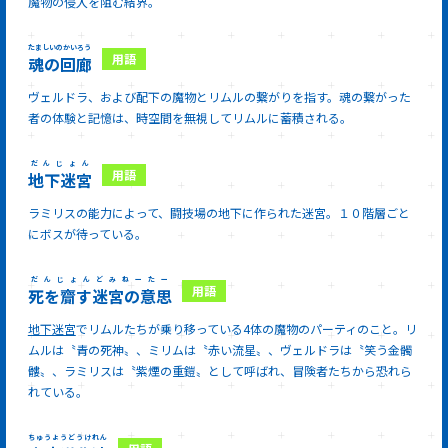
魔物の侵入を阻む結界。
たましいのかいろう
魂の回廊
ヴェルドラ、および配下の魔物とリムルの繋がりを指す。魂の繋がった
者の体験と記憶は、時空間を無視してリムルに蓄積される。
だんじょん
地下迷宮
ラミリスの能力によって、闘技場の地下に作られた迷宮。１０階層ごと
にボスが待っている。
だんじょんどみねーたー
死を齎す迷宮の意思
地下迷宮
でリムルたちが乗り移っている4体の魔物のパーティのこと。リ
ムルは〝青の死神〟、ミリムは〝赤い流星〟、ヴェルドラは〝笑う金髑
髏〟、ラミリスは〝紫煙の重鎧〟として呼ばれ、冒険者たちから恐れら
れている。
ちゅうようどうけれん