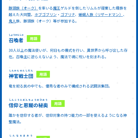
豚頭族（オーク）
を率いる
魔王
ゲルドを倒したリムルが提案した種族を
越えた大同盟。
ホブゴブリン
・
ゴブリナ
、
蜥蜴人族（リザードマン）
、
鬼人
族、豚頭族（オーク）等が参加する。
しょうかんしゃ
召喚者
30人以上の魔法使いが、何日もの儀式を行い、異世界から呼び出した存
在。召喚主に逆らえないよう、魔法で魂に呪いを刻まれる。
しんかんせんしだん
神官戦士団
竜を祀る民の中でも、優秀な者のみで構成される武闘派集団。
しんこうとおんちょうのひおう
信仰と恩寵の秘奥
誰かを信仰する者が、信仰対象の持つ能力の一部を使えるようになる神
聖魔法。
しんなるまおう