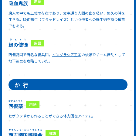
吸血鬼族
魔人の中でも上位の存在であり、文字通り人間の血を吸い、悠久の時を
生きる。吸血蘇生（ブラッドレイズ）という他者への蘇生術を持つ種族
でもある。
ゔぇると
緑の使徒
西側諸国で有名な傭兵団。
イングラシア王国
の依頼でチーム緑乱として
地下迷宮
を攻略していた。
か
行
かいふくやく
回復薬
ヒポクテ草
から作ることができる体力回復アイテム。
かうんしる・おぶ・うぇすと
西方諸国評議会