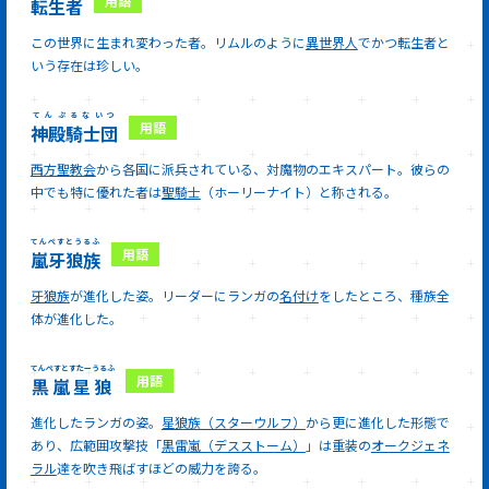
転生者
この世界に生まれ変わった者。リムルのように
異世界人
でかつ転生者と
いう存在は珍しい。
てんぷるないつ
神殿騎士団
西方聖教会
から各国に派兵されている、対魔物のエキスパート。彼らの
中でも特に優れた者は
聖騎士
（ホーリーナイト）と称される。
てんぺすとうるふ
嵐牙狼族
牙狼族
が進化した姿。リーダーにランガの
名付け
をしたところ、種族全
体が進化した。
てんぺすとすたーうるふ
黒嵐星狼
進化したランガの姿。
星狼族（スターウルフ）
から更に進化した形態で
あり、広範囲攻撃技「
黒雷嵐（デスストーム）
」は重装の
オークジェネ
ラル
達を吹き飛ばすほどの威力を誇る。