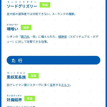
そーどぐりずりー
ソードグリズリー
並大抵の冒険者では対処できない、A－ランクの魔獣。
そうるいーたー
魂喰い
シオンの「
剛力丸
・改」に備えられた、
精神体
（スピリチュアル・ボデ
ィー）に対して攻撃できる効果。
た
行
だーくえるふ
黒妖耳長族
旧クレイマン領ジスターヴに多く生息する
エルフ
。
たいまけっかい
対魔結界