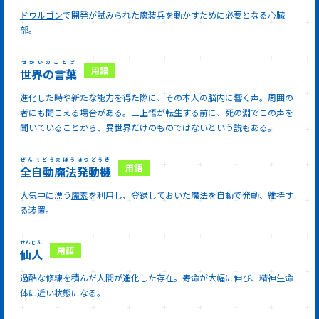
ドワルゴン
で開発が試みられた魔装兵を動かすために必要となる心臓
部。
せかいのことば
世界の言葉
進化した時や新たな能力を得た際に、その本人の脳内に響く声。周囲の
者にも聞こえる場合がある。三上悟が転生する前に、死の淵でこの声を
聞いていることから、異世界だけのものではないという説もある。
ぜんじどうまほうはつどうき
全自動魔法発動機
大気中に漂う
魔素
を利用し、登録しておいた魔法を自動で発動、維持す
る装置。
せんじん
仙人
過酷な修練を積んだ人間が進化した存在。寿命が大幅に伸び、精神生命
体に近い状態になる。