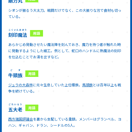
剛力丸
シオンが振るう大太刀。戦闘だけでなく、この大振りな刃で食材も切っ
ている。
こくいんまほう
刻印魔法
あらかじめ発動させたい魔法陣を刻んでおき、魔力を持つ者が触れた時
に発動するようにした細工。例として、蛇口のハンドルに熱魔法の刻印
を仕込むことでお湯を出すなど。
ごず
牛頭族
ジュラの大森林
に元々生息していた上位種族。
馬頭族
とは百年以上も戦
争を続けている。
ごたいろう
五大老
西方諸国評議会
を裏から支配している重鎮。メンバーはグランベル、ヨ
ハン、ギャバン、ドラン、シードルの5人。