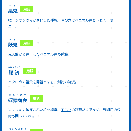
おに
悪鬼
唯一シオンのみが進化した種族。呼び方はベニマル達と同じく「オ
ニ」。
おに
妖鬼
鬼人
族から進化したベニマル達の種族。
おぼろりゅう
朧流
ハクロウの祖父を開祖とする、剣術の流派。
おるとろす
奴隷商会
マサユキに滅ぼされた犯罪組織。
エルフ
の奴隷だけでなく、戦闘用の奴
隷も囲っていた。
ゔぁんぱいあ