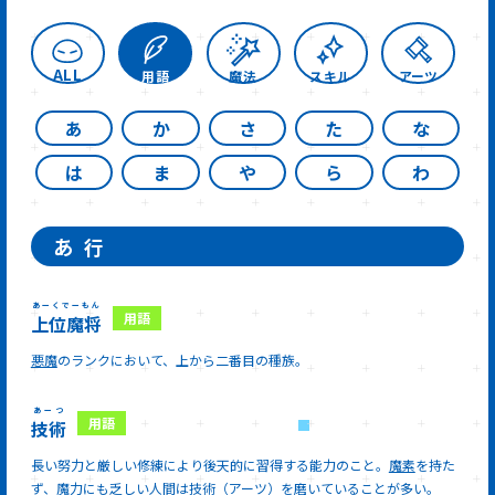
ALL
用語
魔法
スキル
アーツ
あ
か
さ
た
な
は
ま
や
ら
わ
あ
行
あーくでーもん
上位魔将
悪魔
のランクにおいて、上から二番目の種族。
あーつ
技術
長い努力と厳しい修練により後天的に習得する能力のこと。
魔素
を持た
ず、魔力にも乏しい人間は技術（アーツ）を磨いていることが多い。