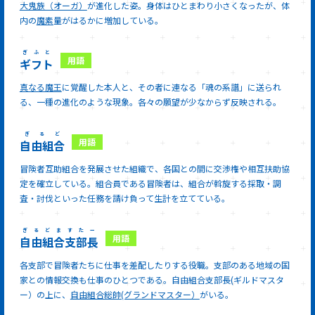
大鬼族（オーガ）
が進化した姿。身体はひとまわり小さくなったが、体
内の
魔素
量がはるかに増加している。
ぎふと
ギフト
真なる魔王
に覚醒した本人と、その者に連なる「魂の系譜」に送られ
る、一種の進化のような現象。各々の願望が少なからず反映される。
ぎるど
自由組合
冒険者互助組合を発展させた組織で、各国との間に交渉権や相互扶助協
定を確立している。組合員である冒険者は、組合が斡旋する採取・調
査・討伐といった任務を請け負って生計を立てている。
ぎるどますたー
自由組合支部長
各支部で冒険者たちに仕事を差配したりする役職。支部のある地域の国
家との情報交換も仕事のひとつである。自由組合支部長(ギルドマスタ
ー）の上に、
自由組合総帥(グランドマスター）
がいる。