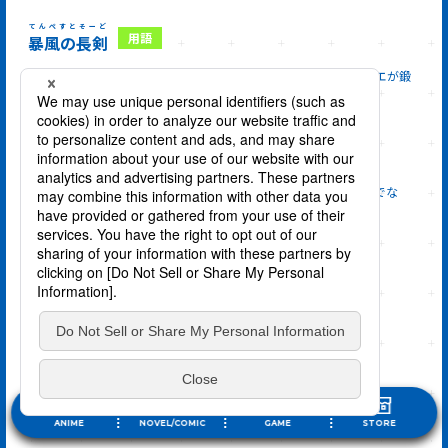
てんぺすとそーど
暴風の長剣
暴風大妖渦
（カリュブディス）の楯鱗（じゅんりん）を、クロベエが鍛
え上げた
特質級武器
。
どっぺるげんがー
鏡身の腕輪
ヤムザが使用した「魔宝装身具（アーティファクト）」。体だけでな
く、身に着けている装備まで全て再現した分身を生み出せる。
どらいあど
樹妖精
森の上位種族である
樹人族（トレント）
を守護する妖精。
どらごたいと
竜気魔鋼
ラミリスの発案で、依代の骨として使われている魔鋼にヴェルドラの
魔
素
を注入して生まれた金属。
生体魔鋼
の一種。
ANIME
NOVEL/COMIC
GAME
STORE