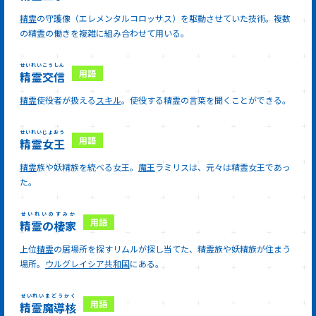
精霊
の守護像（エレメンタルコロッサス）を駆動させていた技術。複数
の精霊の働きを複雑に組み合わせて用いる。
せいれいこうしん
精霊交信
精霊
使役者が扱える
スキル
。使役する精霊の言葉を聞くことができる。
せいれいじょおう
精霊女王
精霊
族や妖精族を統べる女王。
魔王
ラミリスは、元々は精霊女王であっ
た。
せいれいのすみか
精霊の棲家
上位
精霊
の居場所を探すリムルが探し当てた、精霊族や妖精族が住まう
場所。
ウルグレイシア共和国
にある。
せいれいまどうかく
精霊魔導核