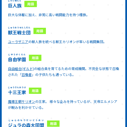
じゃいあんと
巨人族
巨大な体躯に加え、非常に高い戦闘能力を持つ種族。
じゅうおうせんしだん
獣王戦士団
ユーラザニア
の獣人族を統べる獣王カリオンが率いる戦闘集団。
じゆうがくえん
自由学園
自由組合(ギルド)
の組合員を育てるための育成機関。不完全な状態で召喚
された「
召喚者
」の子供たちも通っている。
じゅうさんおうけ
十三王家
魔導王朝サリオン
の王家。 様々な企みを持っているが、天帝エルメシア
が睨みを利かせている。
じゅらのもりだいどうめい
ジュラの森大同盟