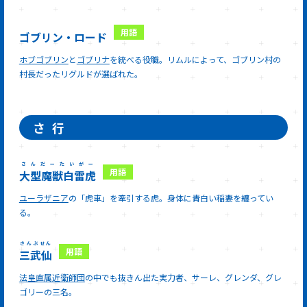
ゴブリン・ロード
ホブゴブリン
と
ゴブリナ
を統べる役職。リムルによって、ゴブリン村の
村長だったリグルドが選ばれた。
さ
行
さんだーたいがー
大型魔獣白雷虎
ユーラザニア
の「虎車」を牽引する虎。身体に青白い稲妻を纏ってい
る。
さんぶせん
三武仙
法皇直属近衛師団
の中でも抜きん出た実力者、サーレ、グレンダ、グレ
ゴリーの三名。