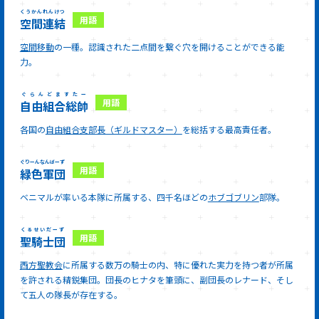
くうかんれんけつ
空間連結
空間移動
の一種。認識された二点間を繋ぐ穴を開けることができる能
力。
ぐらんどますたー
自由組合総帥
各国の
自由組合支部長（ギルドマスター）
を総括する最高責任者。
ぐりーんなんばーず
緑色軍団
ベニマルが率いる本隊に所属する、四千名ほどの
ホブゴブリン
部隊。
くるせいだーず
聖騎士団
西方聖教会
に所属する数万の騎士の内、特に優れた実力を持つ者が所属
を許される精鋭集団。団長のヒナタを筆頭に、副団長のレナード、そし
て五人の隊長が存在する。