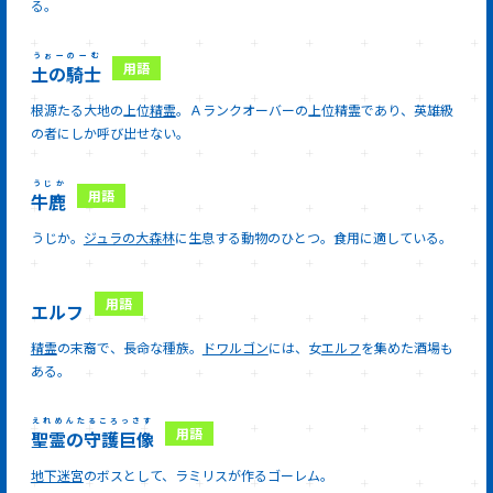
る。
うぉーのーむ
土の騎士
根源たる大地の上位
精霊
。Ａランクオーバーの上位精霊であり、英雄級
の者にしか呼び出せない。
うじか
牛鹿
うじか。
ジュラの大森林
に生息する動物のひとつ。食用に適している。
エルフ
精霊
の末裔で、長命な種族。
ドワルゴン
には、女
エルフ
を集めた酒場も
ある。
えれめんたるころっさす
聖霊の守護巨像
地下迷宮
のボスとして、ラミリスが作るゴーレム。