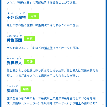
スキル「
誓約之王
」の万能結界すら破ることができる。
あんでっど
不死系魔物
死してなお動く魔物。神聖魔法で浄化することができる。
いえろーなんばーず
黄色軍団
ゲルド率いる、五千名ほどの
猪人族
（ハイオーク）部隊。
いせかいじん
異世界人
異世界からこの世界に迷い込んでしまった者。異世界人は次元を超える
時に、さまざまな
スキル
と
魔素
を手に入れることが多い。
うぃざーど
魔導師
魔法を使う者の中でも、三系統以上の魔法体系を習得している者を指
す。法術師（ソーサラー）や妖術師（マーヤー）より格上の術師にあた