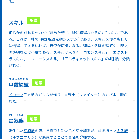
る。
スキル
何らかの成長をセカイが認めた時に、稀に獲得されるのが“スキル”であ
る。これは一種の“特殊現象発動システム”であり、スキルを獲得もしく
は習得してさえいれば、行使が可能になる。理論・法則の理解や、呪文
の詠唱などは不要である。スキルは大きく「コモンスキル」「エクスト
ラスキル」「ユニークスキル」「アルティメットスキル」の4種類に分類
される。
すけいるめいる
甲殻鱗鎧
ドワーフ
三兄弟のガルムが作り、重戦士（ファイター）のカバルに贈ら
れた。
すたーうるふ
星狼族
進化した
牙狼族
の姿。単身でも鋭い爪と牙を誇るが、槍を持った
人鬼族
（ホブゴブリン）
が騎乗することで真価を発揮する。