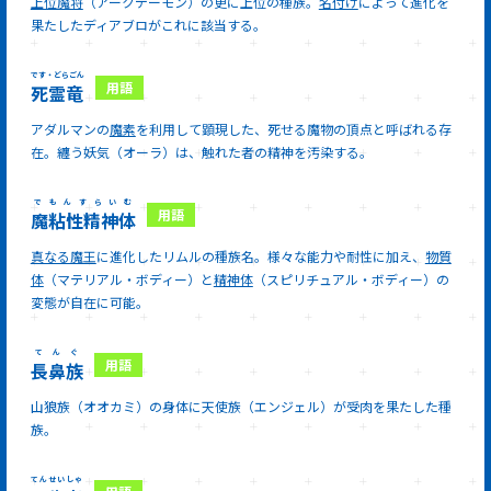
上位魔将
（アークデーモン）の更に上位の種族。
名付け
によって進化を
果たしたディアブロがこれに該当する。
です・どらごん
死霊竜
アダルマンの
魔素
を利用して顕現した、死せる魔物の頂点と呼ばれる存
在。纏う妖気（オーラ）は、触れた者の精神を汚染する。
でもんすらいむ
魔粘性精神体
真なる魔王
に進化したリムルの種族名。様々な能力や耐性に加え、
物質
体
（マテリアル・ボディー）と
精神体
（スピリチュアル・ボディー）の
変態が自在に可能。
てんぐ
長鼻族
山狼族（オオカミ）の身体に天使族（エンジェル）が受肉を果たした種
族。
てんせいしゃ