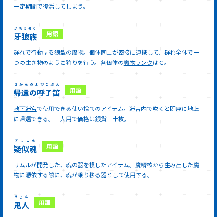
一定期間で復活してしまう。
がろうぞく
牙狼族
群れで行動する狼型の魔物。個体同士が密接に連携して、群れ全体で一
つの生き物のように狩りを行う。各個体の
魔物ランク
はＣ。
きかんのよびこぶえ
帰還の呼子笛
地下迷宮
で使用できる使い捨てのアイテム。迷宮内で吹くと即座に地上
に帰還できる。一人用で価格は銀貨三十枚。
ぎじこん
疑似魂
リムルが開発した、魂の器を模したアイテム。
魔精核
から生み出した魔
物に憑依する際に、魂が乗り移る器として使用する。
きじん
鬼人