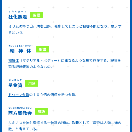
すたんぴーと
狂化暴走
ミリムの持つ自己防衛回路。発動してしまうと制御不能となり、暴走す
るという。
すぴりちゅある・ぼでぃー
精神体
物質体
（マテリアル・ボディー）に重なるような形で存在する、記憶を
司る記録装置のようなもの。
せいきんか
星金貨
ドワーフ金貨
の１００倍の価値を持つ金貨。
せいほうせいきょうかい
西方聖教会
ルミナスを神と崇拝する一神教の団体。教義として「魔物は人類共通の
敵」と考えている。