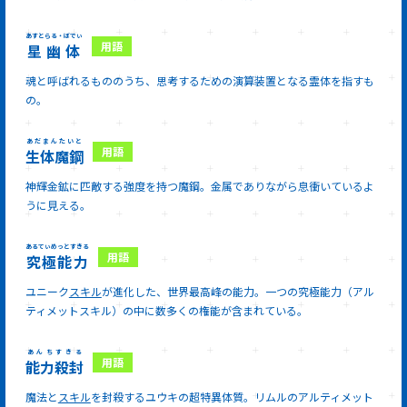
あすとらる・ぼでぃ
星幽体
魂と呼ばれるもののうち、思考するための演算装置となる霊体を指すも
の。
あだまんたいと
生体魔鋼
神輝金鉱に匹敵する強度を持つ魔鋼。金属でありながら息衝いているよ
うに見える。
あるてぃめっとすきる
究極能力
ユニーク
スキル
が進化した、世界最高峰の能力。一つの究極能力（アル
ティメットスキル）の中に数多くの権能が含まれている。
あんちすきる
能力殺封
魔法と
スキル
を封殺するユウキの超特異体質。リムルのアルティメット