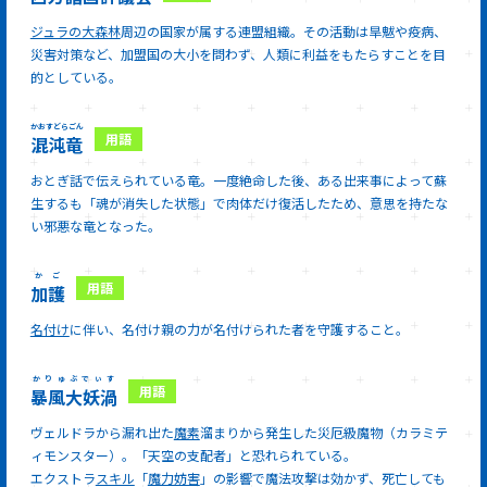
ジュラの大森林
周辺の国家が属する連盟組織。その活動は旱魃や疫病、
災害対策など、加盟国の大小を問わず、人類に利益をもたらすことを目
的としている。
かおすどらごん
混沌竜
おとぎ話で伝えられている竜。一度絶命した後、ある出来事によって蘇
生するも「魂が消失した状態」で肉体だけ復活したため、意思を持たな
い邪悪な竜となった。
かご
加護
名付け
に伴い、名付け親の力が名付けられた者を守護すること。
かりゅぶでぃす
暴風大妖渦
ヴェルドラから漏れ出た
魔素
溜まりから発生した災厄級魔物（カラミテ
ィモンスター）。「天空の支配者」と恐れられている。
エクストラ
スキル
「
魔力妨害
」の影響で魔法攻撃は効かず、死亡しても