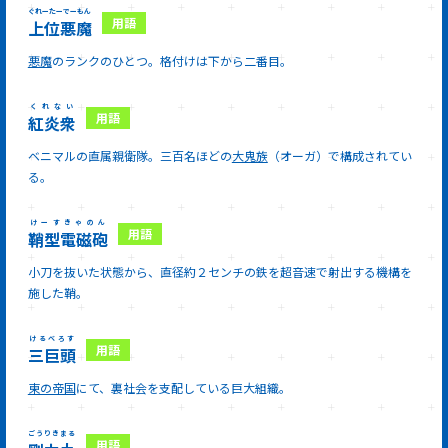
ぐれーたーでーもん
上位悪魔
悪魔
のランクのひとつ。格付けは下から二番目。
くれない
紅炎衆
ベニマルの直属親衛隊。三百名ほどの
大鬼族
（オーガ）で構成されてい
る。
けーすきゃのん
鞘型電磁砲
小刀を抜いた状態から、直径約２センチの鉄を超音速で射出する機構を
施した鞘。
けるべろす
三巨頭
東の帝国
にて、裏社会を支配している巨大組織。
ごうりきまる