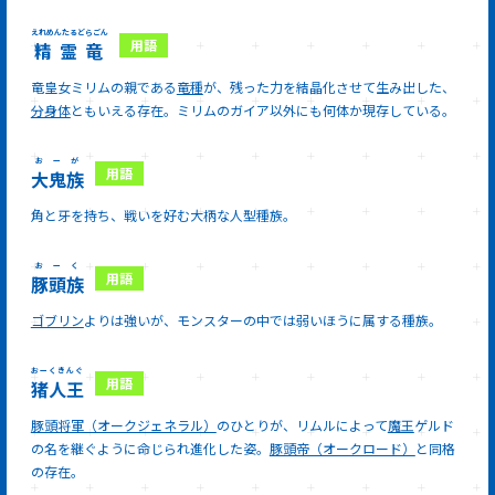
えれめんたるどらごん
精霊竜
竜皇女ミリムの親である
竜種
が、残った力を結晶化させて生み出した、
分身体
ともいえる存在。ミリムのガイア以外にも何体か現存している。
おーが
大鬼族
角と牙を持ち、戦いを好む大柄な人型種族。
おーく
豚頭族
ゴブリン
よりは強いが、モンスターの中では弱いほうに属する種族。
おーくきんぐ
猪人王
豚頭将軍（オークジェネラル）
のひとりが、リムルによって
魔王
ゲルド
の名を継ぐように命じられ進化した姿。
豚頭帝（オークロード）
と同格
の存在。