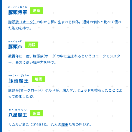
おーくじぇねらる
豚頭将軍
豚頭族（オーク）
の中から稀に生まれる個体。通常の個体と比べて優れ
た能力を持つ。
おーくろーど
豚頭帝
数百年に一度、
豚頭族(オーク)
の中に生まれるという
ユニークモンスタ
ー
。異常に高い統率力を持つ。
おーく・でぃざすたー
豚頭魔王
豚頭帝(オークロード）
ゲルドが、魔人ゲルミュッドを喰らったことによ
って進化した姿。
おくたぐらむ
八星魔王
リムルが新たに名付けた、八人の
魔王
たちの呼び名。