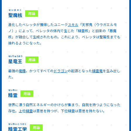
せいまかく
聖魔核
進化したベレッタが獲得したユニーク
スキル
「天邪鬼（ウラガエルモ
ノ）」によって、ベレッタの体内で生じた「精霊核」と旧来の「悪魔
核」が融合して生成されたもの。これにより、ベレッタは聖属性までも
操れるようになった。
せいりゅうおう
星竜王
最強の
竜種
。かつてすべての
ドラゴン
の起源となった
精霊竜
を生み出し
た。
せいれい
精霊
世界に漂う自然エネルギーのかけらが集まり、自我を持つようになった
存在。上位
精霊
は意思を持つが、下位精霊は意思を持たない。
せいれいこうがく
精霊工学