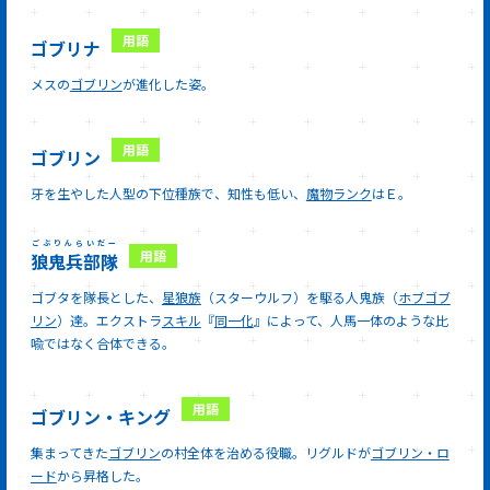
ゴブリナ
メスの
ゴブリン
が進化した姿。
ゴブリン
牙を生やした人型の下位種族で、知性も低い、
魔物ランク
はＥ。
ごぶりんらいだー
狼鬼兵部隊
ゴブタを隊長とした、
星狼族
（スターウルフ）を駆る人鬼族（
ホブゴブ
リン
）達。エクストラ
スキル
『
同一化
』によって、人馬一体のような比
喩ではなく合体できる。
ゴブリン・キング
集まってきた
ゴブリン
の村全体を治める役職。リグルドが
ゴブリン・ロ
ード
から昇格した。