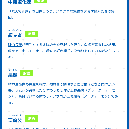
中庸道化連
「なんでも屋」を自称しつつ、さまざまな策謀を巡らす怪人たちの集
団。
ちょうこくしゃ
超克者
吸血鬼族
が苦手とする太陽の光を克服した存在。弱点を克服した結果、
暇を持て余してしまい、趣味で好き勝手に物作りをしている者たちもい
る。
でーもん
悪魔
精神生命体の悪魔を指す。物質界に顕現するには依代となる肉体が必
要。リムルが召喚した３体のうち２体が
上位悪魔
（グレーターデーモ
ン）。
名付け
される前のディアブロが
上位魔将
（アークデーモン）であ
る。
でーもんろーど
悪魔公