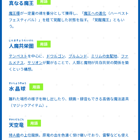
真なる魔王
魔王種
が一定量の魂を養分として獲得し、「
魔王への進化
（ハーベスト
フェスティバル）」を経て覚醒した状態を指す。「覚醒魔王」ともい
う。
じんまきょうえいけん
人魔共栄圏
テンペスト
を中心に、
ドワルゴン
、
ブルムンド
、
ミリムの支配地
、
ファ
ルメナス
、
サリオン
が繋がることで、人類と魔物が共存共栄の関係を築
くという構想。
すいしょうきゅう
水晶球
離れた場所の様子を映し出したり、録画・録音もできる高価な魔法道具
（マジックアイテム）。
すかいどらごん
天空竜
特Ａ級
の上位龍族。原竜の血を色濃く受け継いでおり、雷撃なども使え