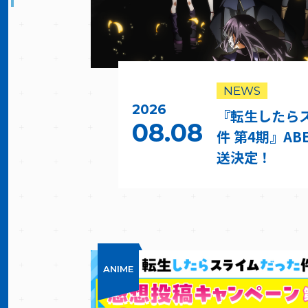
NEWS
2026
『転生したら
08.08
件 第4期』A
送決定！
ANIME