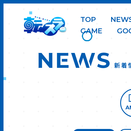
T
O
P
N
E
W
G
A
M
E
G
O
新着
A