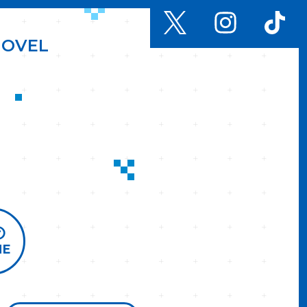
N
O
V
E
L
ME