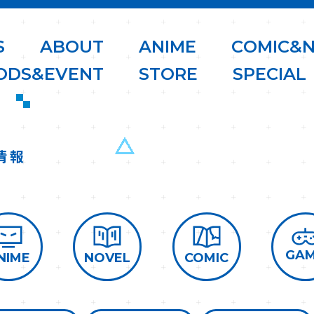
S
A
B
O
U
T
A
N
I
M
E
C
O
M
I
C
&
O
D
S
&
E
V
E
N
T
S
T
O
R
E
S
P
E
C
I
A
L
情報
GA
COMIC
NOVEL
NIME