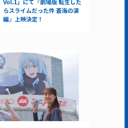
Vol.1」にて『劇場版 転生した
らスライムだった件 蒼海の涙
編』上映決定！