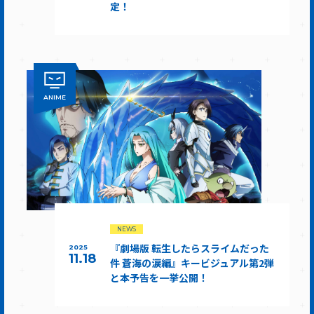
定！
ANIME
NEWS
『劇場版 転生したらスライムだった
2025
11.18
件 蒼海の涙編』キービジュアル第2弾
と本予告を一挙公開！