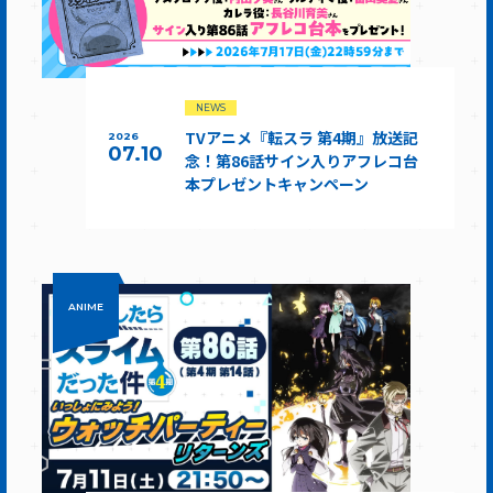
NEWS
TVアニメ『転スラ 第4期』放送記
2026
07.10
念！第86話サイン入りアフレコ台
本プレゼントキャンペーン
ANIME