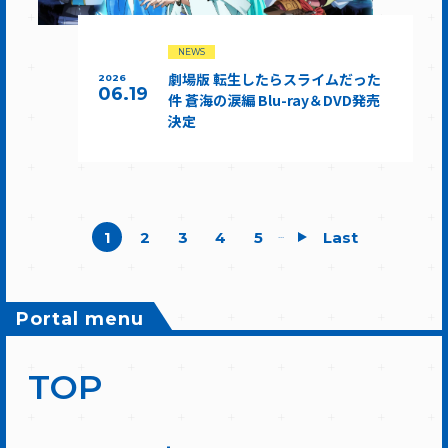
NEWS
劇場版 転生したらスライムだった
2026
06.19
件 蒼海の涙編 Blu-ray＆DVD発売
決定
1
2
3
4
5
Last
...
Portal menu
TOP