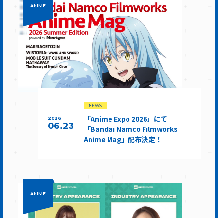
ANIME
NEWS
「Anime Expo 2026」にて
2026
06.23
「Bandai Namco Filmworks
Anime Mag」配布決定！
ANIME