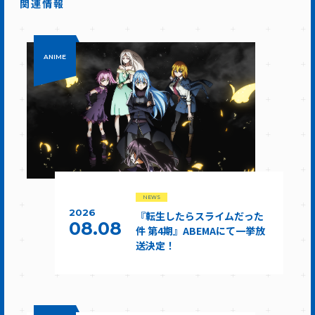
関連情報
ANIME
NEWS
2026
『転生したらスライムだった
08.08
件 第4期』ABEMAにて一挙放
送決定！