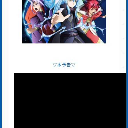
▽本予告▽