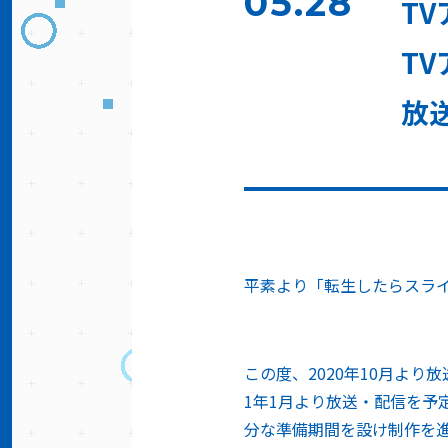
05.28
T
T
放
平素より「転生したらスラ
この度、2020年10月より
1年1月より放送・配信を予
分な準備期間を設け制作を進