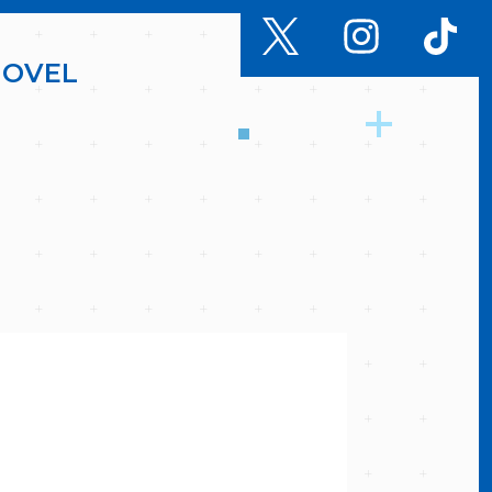
N
O
V
E
L