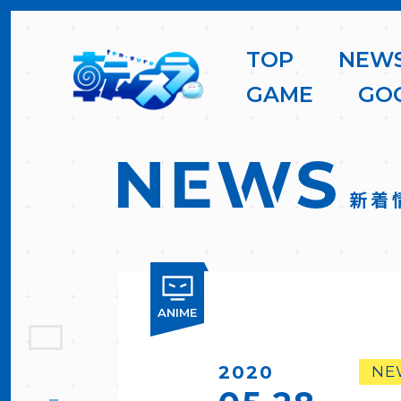
T
O
P
N
E
W
G
A
M
E
G
O
新着
ANIME
2020
NE