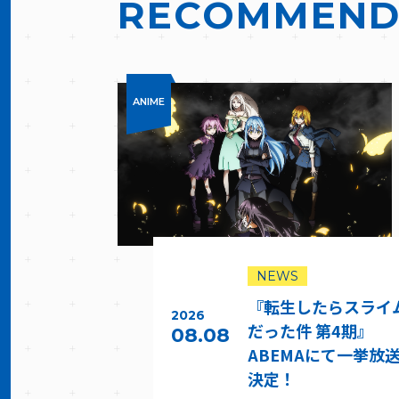
RECOMMEN
ANIME
NEWS
『転生したらスライ
2026
だった件 第4期』
08.08
ABEMAにて一挙放
決定！