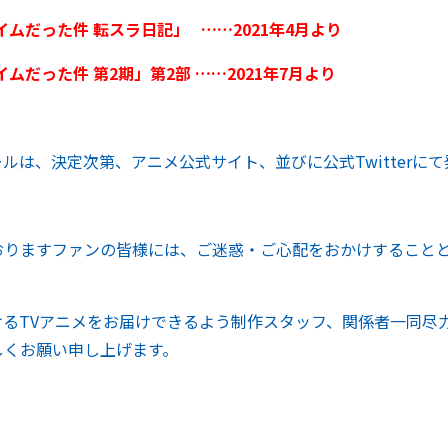
イムだった件
転スラ日記」
……2021
年4
月より
イムだった件
第2
期」第2
部
……2021
年7
月より
ルは、決定次第、アニメ公式サイト、並びに公式Twitterに
おりますファンの皆様には、ご迷惑・ご心配をおかけすること
けるTVアニメをお届けできるよう制作スタッフ、関係者一同尽
しくお願い申し上げます。
転スラ製