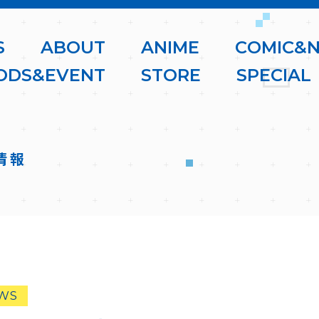
S
A
B
O
U
T
A
N
I
M
E
C
O
M
I
C
&
O
D
S
&
E
V
E
N
T
S
T
O
R
E
S
P
E
C
I
A
L
情報
WS