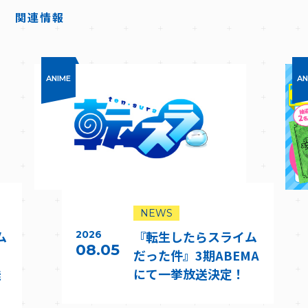
D
関連情報
ANIME
AN
NEWS
ム
『転生したらスライム
2026
08.05
だった件』3期ABEMA
送
にて一挙放送決定！