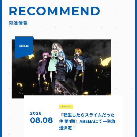
RECOMMEND
関連情報
ANIME
NEWS
2026
『転生したらスライムだった
08.08
件 第4期』ABEMAにて一挙放
送決定！