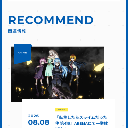
RECOMMEND
関連情報
ANIME
NEWS
2026
『転生したらスライムだった
08.08
件 第4期』ABEMAにて一挙放