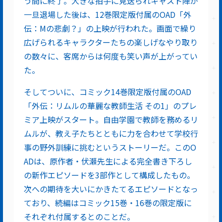
う間に終了。大きな拍手に見送られキャスト陣が
一旦退場した後は、12巻限定版付属のOAD「外
伝：Mの悲劇？」の上映が行われた。画面で繰り
広げられるキャラクターたちの楽しげなやり取り
の数々に、客席からは何度も笑い声が上がってい
た。
そしてついに、コミック14巻限定版付属のOAD
「外伝：リムルの華麗な教師生活 その1」のプレ
ミア上映がスタート。自由学園で教師を務めるリ
ムルが、教え子たちとともに力を合わせて学校行
事の野外訓練に挑むというストーリーだ。このO
ADは、原作者・伏瀬先生による完全書き下ろし
の新作エピソードを3部作として構成したもの。
次への期待を大いにかきたてるエピソードとなっ
ており、続編はコミック15巻・16巻の限定版に
それぞれ付属するとのことだ。