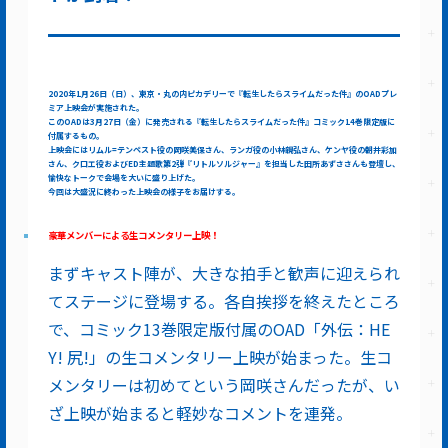
2020年1月26日（日）、東京・丸の内ピカデリーで『転生したらスライムだった件』のOADプレ
ミア上映会が実施された。
このOADは3月27日（金）に発売される『転生したらスライムだった件』コミック14巻限定版に
付属するもの。
上映会にはリムル=テンペスト役の岡咲美保さん、ランガ役の小林親弘さん、ケンヤ役の朝井彩加
さん、クロエ役およびED主題歌第2弾『リトルソルジャー』を担当した田所あずささんも登壇し、
愉快なトークで会場を大いに盛り上げた。
今回は大盛況に終わった上映会の様子をお届けする。
豪華メンバーによる生コメンタリー上映！
まずキャスト陣が、大きな拍手と歓声に迎えられ
てステージに登場する。各自挨拶を終えたところ
で、コミック13巻限定版付属のOAD「外伝：HE
Y! 尻!」の生コメンタリー上映が始まった。生コ
メンタリーは初めてという岡咲さんだったが、い
ざ上映が始まると軽妙なコメントを連発。