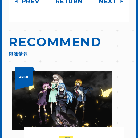
PREV
RETURN
NEXT
RECOMMEND
関連情報
ANIME