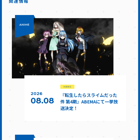
関連情報
ANIME
NEWS
2026
『転生したらスライムだった
08.08
件 第4期』ABEMAにて一挙放
送決定！