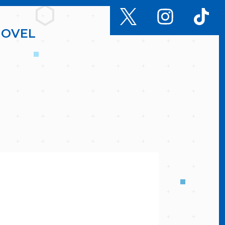
N
O
V
E
L