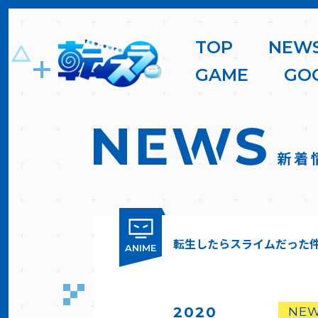
T
O
P
N
E
W
G
A
M
E
G
O
新着
転生したらスライムだった
ANIME
2020
NE