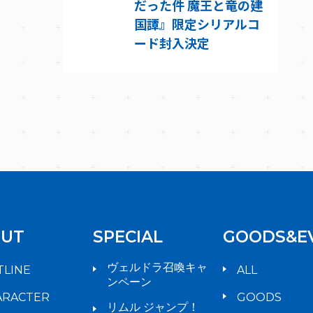
だった件 魔王と竜の建
国譚』限定シリアルコ
ード封入決定
UT
SPECIAL
GOODS&E
ヴェルドラ召喚キャ
TLINE
ALL
ンペーン
ARACTER
GOODS
リムル ジャンプ！