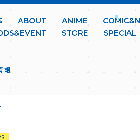
S
A
B
O
U
T
A
N
I
M
E
C
O
M
I
C
&
O
D
S
&
E
V
E
N
T
S
T
O
R
E
S
P
E
C
I
A
L
情報
件
WS