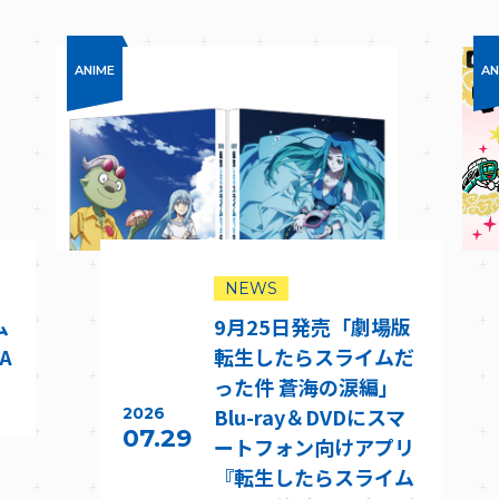
ANIME
AN
NEWS
ム
9月25日発売「劇場版
A
転生したらスライムだ
った件 蒼海の涙編」
Blu-ray＆DVDにスマ
2026
07.29
ートフォン向けアプリ
『転生したらスライム