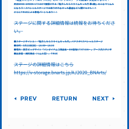
同日WIND GREEN STAGEで開催される『転生したらスライムだった件 第2期』みんなでリムル
になろう！スペシャルステージでは語りきれなかった裏話なども聞けるかも！？
さらにTRUEによる歌唱パートもあり！！
ステージに関する詳細情報は続報をお待ちくださ
い。
■ステージタイトル：『転生したらスライムだった件』バナステ!!スペシャルステージ
■日時：3月22日(日) 16:00～16:30
■場所：東京ビッグサイト「バンダイナムコ放送局～BN情報STATION～」ブース内スタジオ
■出演者：岡咲美保（リムル役）、TRUE
ステージの詳細情報はこちら
https://v-storage.bnarts.jp/AJ2020_BNArts/
PREV
RETURN
NEXT