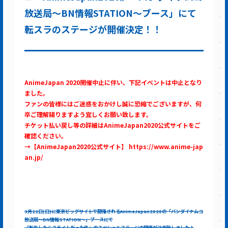
放送局～BN情報STATION～ブース」にて
転スラのステージが開催決定！！
AnimeJapan 2020開催中止に伴い、下記イベントは中止となり
ました。
ファンの皆様にはご迷惑をおかけし誠に恐縮でございますが、何
卒ご理解賜りますよう宜しくお願い致します。
チケット払い戻し等の詳細はAnimeJapan2020公式サイトをご
確認ください。
→【AnimeJapan2020公式サイト】 https://www.anime-jap
an.jp/
3月22日(日)に東京ビッグサイトで開催されるAnimeJapan2020の「バンダイナムコ
放送局～BN情報STATION～」ブースにて
『転生したらスライムだった件』のスぺシャルステージの開催が決定致しました！