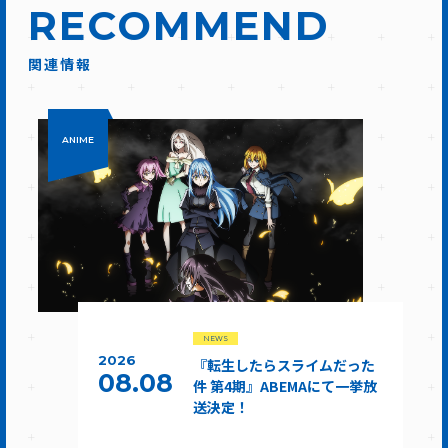
RECOMMEND
関連情報
ANIME
NEWS
2026
『転生したらスライムだった
08.08
件 第4期』ABEMAにて一挙放
送決定！