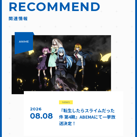
RECOMMEND
関連情報
ANIME
NEWS
2026
『転生したらスライムだった
08.08
件 第4期』ABEMAにて一挙放
送決定！