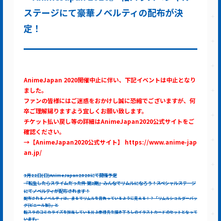
ステージにて豪華ノベルティの配布が決
定！
AnimeJapan
2020開催中止に伴い、下記イベントは中止となり
ました。
ファンの皆様にはご迷惑をおかけし誠に恐縮でございますが、何
卒ご理解賜りますよう宜しくお願い致します。
チケット払い戻し等の詳細はAnimeJapan2020公式サイトをご
確認ください。
→【AnimeJapan2020公式サイト】 https://www.anime-jap
an.jp/
3月22日(日)AnimeJapan2020にて開催予定
『転生したらスライムだった件 第2期』みんなでリムルになろう！スペシャルステージ
にてノベルティが配布されます！
配布されるノベルティは、まるでリムルを背負っているように見える！？「リムルショルダーバッ
グ(ビニール製)」と
転スラのコミカライズを担当している川上泰樹先生描き下ろしのイラストカードのセットとなって
います。