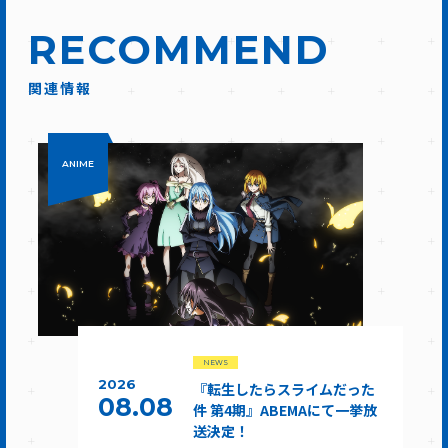
RECOMMEND
関連情報
ANIME
NEWS
2026
『転生したらスライムだった
08.08
件 第4期』ABEMAにて一挙放
送決定！