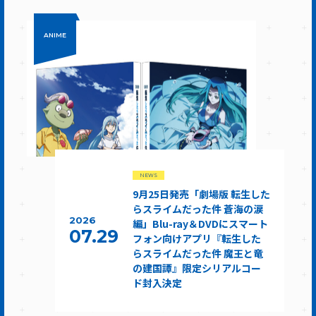
ANIME
NEWS
9月25日発売「劇場版 転生した
らスライムだった件 蒼海の涙
2026
編」Blu-ray＆DVDにスマート
07.29
フォン向けアプリ『転生した
らスライムだった件 魔王と竜
の建国譚』限定シリアルコー
ド封入決定