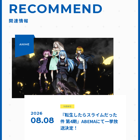
RECOMMEND
関連情報
ANIME
NEWS
2026
『転生したらスライムだった
08.08
件 第4期』ABEMAにて一挙放
送決定！