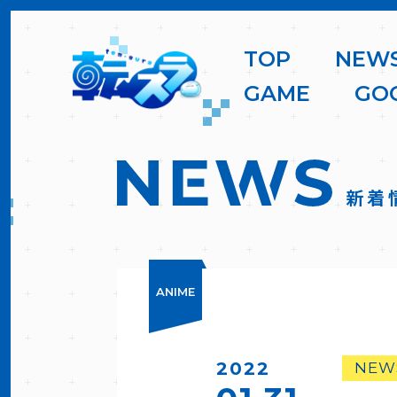
T
O
P
N
E
W
G
A
M
E
G
O
新着
ANIME
2022
NEW