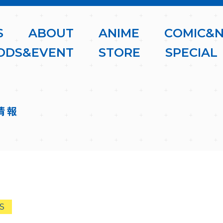
S
A
B
O
U
T
A
N
I
M
E
C
O
M
I
C
&
O
D
S
&
E
V
E
N
T
S
T
O
R
E
S
P
E
C
I
A
L
情報
S