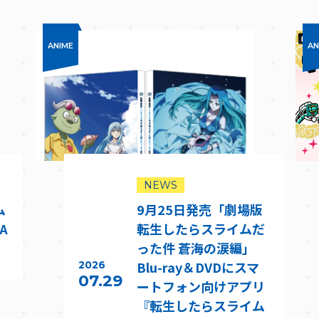
ANIME
AN
NEWS
ム
9月25日発売「劇場版
A
転生したらスライムだ
った件 蒼海の涙編」
Blu-ray＆DVDにスマ
2026
07.29
ートフォン向けアプリ
『転生したらスライム