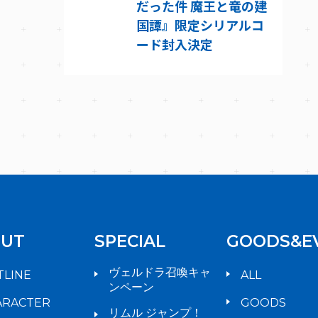
だった件 魔王と竜の建
国譚』限定シリアルコ
ード封入決定
UT
SPECIAL
GOODS&E
ヴェルドラ召喚キャ
TLINE
ALL
ンペーン
ARACTER
GOODS
リムル ジャンプ！