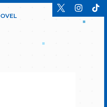
N
O
V
E
L