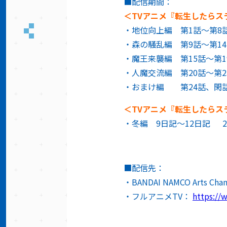
■配信期間：
＜TVアニメ『転生したらス
・地位向上編 第1話～第8話 2
・森の騒乱編 第9話～第14話 
・魔王来襲編 第15話～第19話
・人魔交流編 第20話～第23話
・おまけ編 第24話、閑話 2
＜TVアニメ『転生したらス
・冬編 9日記～12日記 2月2
■配信先：
・BANDAI NAMCO Arts Cha
・フルアニメTV：
https://