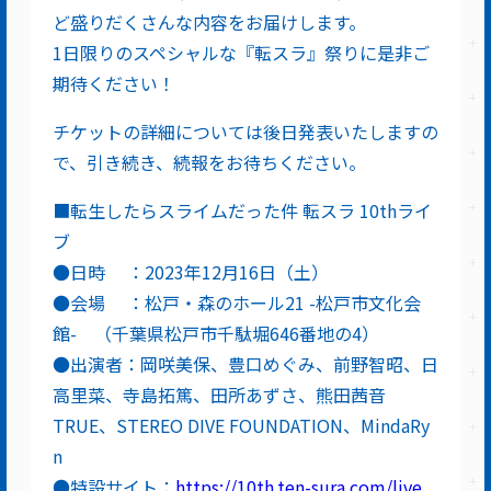
ど盛りだくさんな内容をお届けします。
1日限りのスペシャルな『転スラ』祭りに是非ご
期待ください！
チケットの詳細については後日発表いたしますの
で、引き続き、続報をお待ちください。
■転生したらスライムだった件 転スラ 10thライ
ブ
●日時 ：2023年12月16日（土）
●会場 ：松戸・森のホール21 -松戸市文化会
館- （千葉県松戸市千駄堀646番地の4）
●出演者：岡咲美保、豊口めぐみ、前野智昭、日
高里菜、寺島拓篤、田所あずさ、熊田茜音
TRUE、STEREO DIVE FOUNDATION、MindaRy
n
●特設サイト：
https://10th.ten-sura.com/live