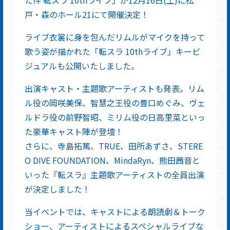
戸・森のホール21にて開催決定！
ライブ衣裳に身を包んだリムルがマイクを持って
歌う姿が描かれた「転スラ 10thライブ」キービ
ジュアルも公開いたしました。
出演キャスト・主題歌アーティストも発表。リム
ル役の岡咲美保、智慧之王役の豊口めぐみ、ヴェ
ルドラ役の前野智昭、ミリム役の日高里菜といっ
た豪華キャスト陣が登壇！
さらに、寺島拓篤、TRUE、田所あずさ、STERE
O DIVE FOUNDATION、MindaRyn、熊田茜音と
いった『転スラ』主題歌アーティストの全員出演
が決定しました！
当イベントでは、キャストによる朗読劇＆トーク
ショー、アーティストによるスペシャルライブな