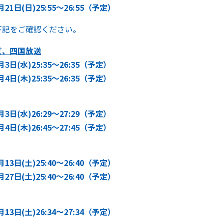
月21
日
(日
)25:55
～
26:55
（予定）
下記をご確認ください。
ビ、四国放送
月
3
日
(
水
)25:35
～
26:35
（予定）
月
4
日
(
木
)25:35
～
26:35
（予定）
月
3
日
(
水
)26:29
～
27:29
（予定）
月
4
日
(
木
)26:45
～
27:45
（予定）
月1
3
日
(土
)25:40
～
26:40
（予定）
月27
日
(土
)25:40
～
26:40
（予定）
月1
3
日
(土
)26:34
～
27:34
（予定）