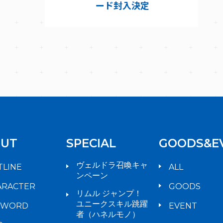
ード封入決定
UT
SPECIAL
GOODS&E
ヴェルドラ召喚キャ
TLINE
ALL
ンペーン
ARACTER
GOODS
リムル ジャンプ！
ユニークスキル跳躍
YWORD
EVENT
者（ハネルモノ）