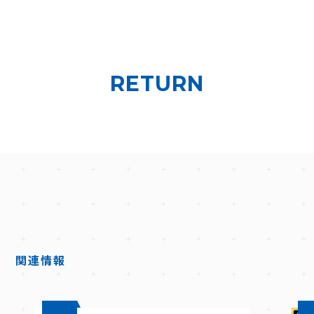
RETURN
D
関連情報