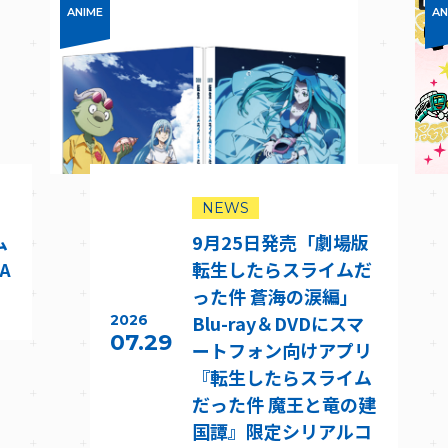
ANIME
AN
NEWS
ム
9月25日発売「劇場版
A
転生したらスライムだ
った件 蒼海の涙編」
Blu-ray＆DVDにスマ
2026
07.29
ートフォン向けアプリ
『転生したらスライム
だった件 魔王と竜の建
国譚』限定シリアルコ