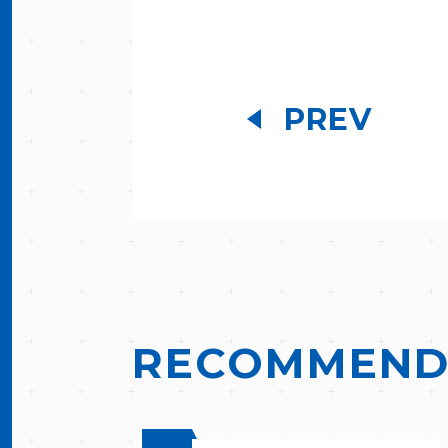
PREV
RECOMMEN