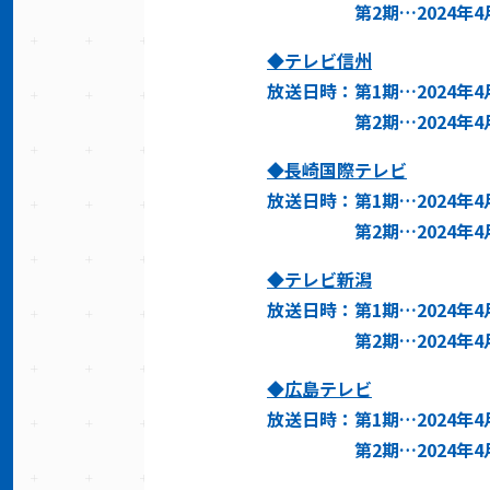
第
2
期
…2024
年
4
◆テレビ信州
放送日時：第
1
期
…2024
年
4
第
2
期
…2024
年4
◆長崎国際テレビ
放送日時：第
1
期
…2024
年
4
第
2
期
…2024
年
4
◆テレビ新潟
放送日時：第
1
期
…2024
年
4
第
2
期
…2024
年
4
◆広島テレビ
放送日時：第
1
期
…2024
年
4
第
2
期
…2024
年
4