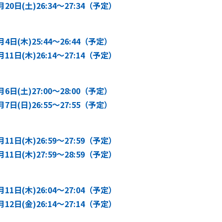
月20
日
(土
)26:34
～
27:34
（予定）
月4
日
(木
)25:44
～
26:44
（予定）
月
11
日
(
木
)26:14
～
27:14
（予定）
月6
日
(土
)27:00
～
28:00
（予定）
月7
日
(日
)26:55
～
27:55
（予定）
月11
日
(木
)26:59
～
27:59
（予定）
月11
日
(木
)27:59
～
28:59
（予定）
月11
日
(木
)26:04
～
27:04
（予定）
月12
日
(金
)26:14
～
27:14
（予定）