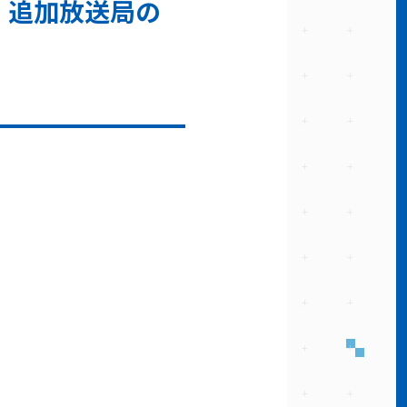
 追加放送局の