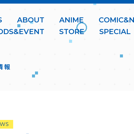
S
A
B
O
U
T
A
N
I
M
E
C
O
M
I
C
&
O
D
S
&
E
V
E
N
T
S
T
O
R
E
S
P
E
C
I
A
L
情報
EWS