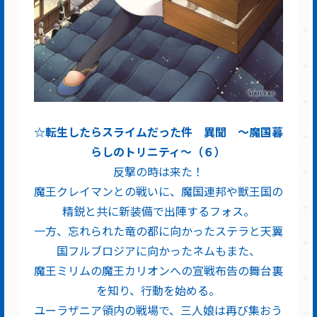
☆転生したらスライムだった件 異聞 ～魔国暮
らしのトリニティ～（６）
反撃の時は来た！
魔王クレイマンとの戦いに、魔国連邦や獣王国の
精鋭と共に新装備で出陣するフォス。
一方、忘れられた竜の都に向かったステラと天翼
国フルブロジアに向かったネムもまた、
魔王ミリムの魔王カリオンへの宣戦布告の舞台裏
を知り、行動を始める。
ユーラザニア領内の戦場で、三人娘は再び集おう