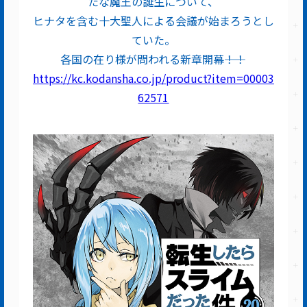
たな魔王の誕生について、
ヒナタを含む十大聖人による会議が始まろうとし
ていた。
各国の在り様が問われる新章開幕――！！
https://kc.kodansha.co.jp/product?item=00003
62571