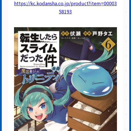
https://kc.kodansha.co.jp/product?item=00003
58193