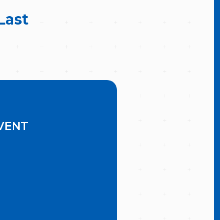
Last
VENT