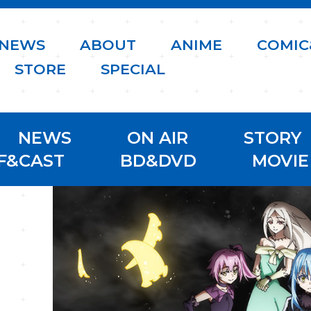
N
E
W
S
A
B
O
U
T
A
N
I
M
E
C
O
M
I
C
S
T
O
R
E
S
P
E
C
I
A
L
NEWS
ON AIR
STORY
F&CAST
BD&DVD
MOVIE