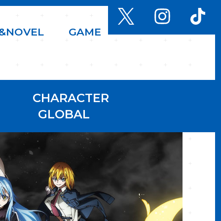
&
N
O
V
E
L
G
A
M
E
CHARACTER
GLOBAL