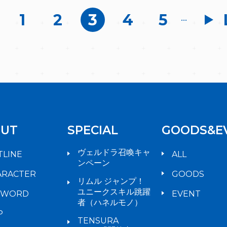
1
2
3
4
5
...
UT
SPECIAL
GOODS&E
ヴェルドラ召喚キャ
TLINE
ALL
ンペーン
ARACTER
GOODS
リムル ジャンプ！
ユニークスキル跳躍
YWORD
EVENT
者（ハネルモノ）
P
TENSURA