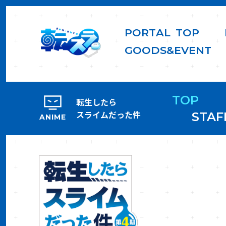
P
O
R
T
A
L
T
O
P
G
O
O
D
S
&
E
V
E
N
T
TOP
転生したら
スライムだった件
STAF
ANIME