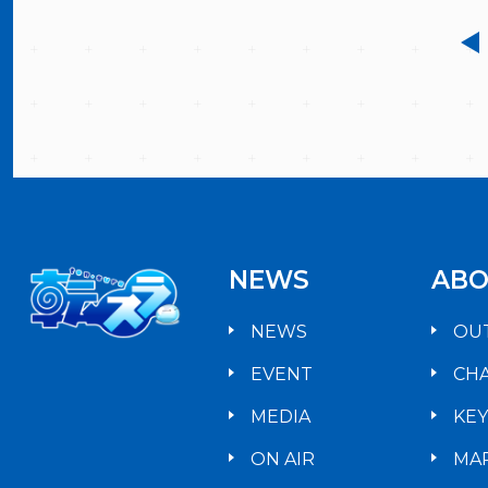
NEWS
ABO
NEWS
OU
EVENT
CH
MEDIA
KE
ON AIR
MA