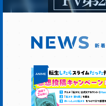
新
ANIME